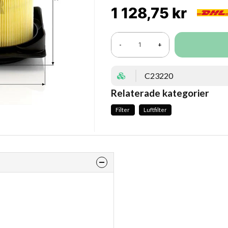
1 128,75 kr
-
+
C23220
Relaterade kategorier
Filter
Luftfilter