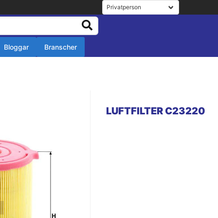
Bloggar
Branscher
r
r
LUFTFILTER C23220