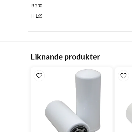
B
230
H
165
Liknande produkter