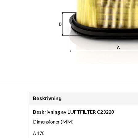
ion Glykol
Fordonskem
Motorolja tunga fordon
Beskrivning
Beskrivning av LUFTFILTER C23220
Dimensioner (MM)
A
170