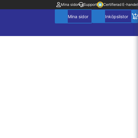
Mina sidor
Support
Certifierad E-handel
Mitt konto
Villkor
Policy