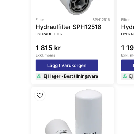
Filter
SPH12516
Filter
Hydraulfilter SPH12516
Hydr
HYDRAULFILTER
HYDRAU
1 815 kr
1 19
Exkl. moms
Exkl. 
Lägg I Varukorgen
Ej i lager - Beställningsvara
Ej