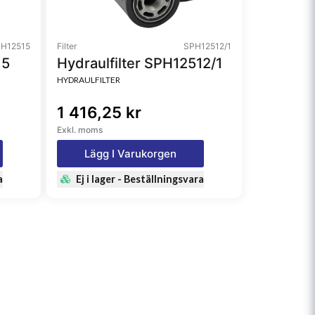
H12515
Filter
SPH12512/1
15
Hydraulfilter SPH12512/1
HYDRAULFILTER
1 416,25 kr
Exkl. moms
Lägg I Varukorgen
a
Ej i lager - Beställningsvara