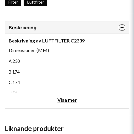
Filter
Luftfilter
Beskrivning
Beskrivning av LUFTFILTER C2339
Dimensioner (MM)
A
230
B
174
C
174
H
51
Visa mer
Liknande produkter