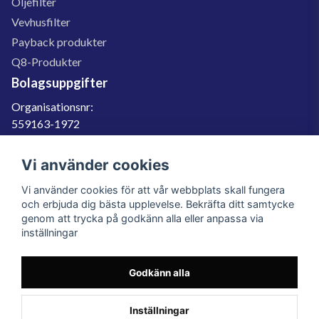
Oljefilter
Vevhusfilter
Payback produkter
Q8-Produkter
Bolagsuppgifter
Organisationsnr:
559163-1972
Momsregnr:
SE559163197201
Vi använder cookies
Godkänd för F-skatt
Vi använder cookies för att vår webbplats skall fungera
060-566 800
och erbjuda dig bästa upplevelse. Bekräfta ditt samtycke
genom att trycka på godkänn alla eller anpassa via
info@filter.se
inställningar
Godkänn alla
Filter.se Sverige AB, Gärdevägen 6, 856 50 Sundsvall, Organisationsnummer:
559163-1972
© 2023 Filter.se, All rights reserved.
Inställningar