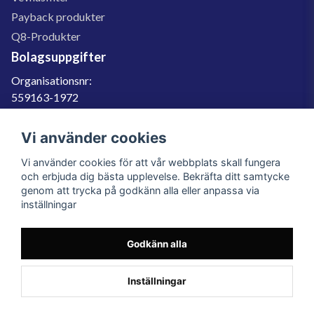
Payback produkter
Q8-Produkter
Bolagsuppgifter
Organisationsnr:
559163-1972
Momsregnr:
SE559163197201
Vi använder cookies
Godkänd för F-skatt
Vi använder cookies för att vår webbplats skall fungera
060-566 800
och erbjuda dig bästa upplevelse. Bekräfta ditt samtycke
genom att trycka på godkänn alla eller anpassa via
info@filter.se
inställningar
Godkänn alla
Filter.se Sverige AB, Gärdevägen 6, 856 50 Sundsvall, Organisationsnummer:
559163-1972
© 2023 Filter.se, All rights reserved.
Inställningar
Powered by Nyehandel AB