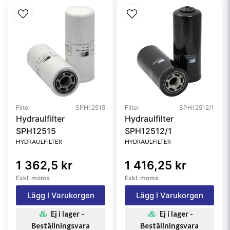
Filter
SPH12515
Filter
SPH12512/1
Hydraulfilter
Hydraulfilter
SPH12515
SPH12512/1
HYDRAULFILTER
HYDRAULFILTER
1 362,5 kr
1 416,25 kr
Exkl. moms
Exkl. moms
Lägg I Varukorgen
Lägg I Varukorgen
Ej i lager -
Ej i lager -
Beställningsvara
Beställningsvara