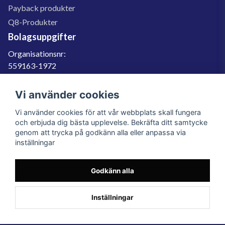
Payback produkter
Q8-Produkter
Bolagsuppgifter
Organisationsnr:
559163-1972
Momsregnr:
SE559163197201
Vi använder cookies
Godkänd för F-skatt
Vi använder cookies för att vår webbplats skall fungera
060-566 800
och erbjuda dig bästa upplevelse. Bekräfta ditt samtycke
genom att trycka på godkänn alla eller anpassa via
info@filter.se
inställningar
Godkänn alla
Filter.se Sverige AB, Gärdevägen 6, 856 50 Sundsvall, Organisationsnummer:
559163-1972
© 2023 Filter.se, All rights reserved.
Inställningar
Powered by Nyehandel AB