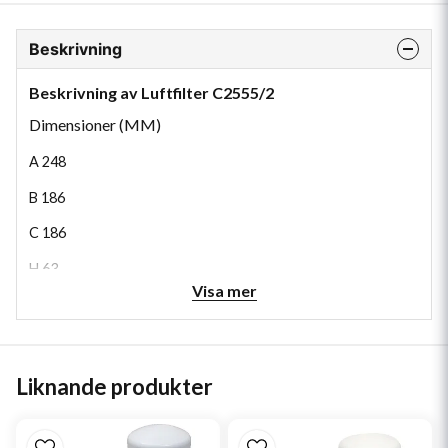
Beskrivning
Beskrivning av Luftfilter C2555/2
Dimensioner (MM)
A
248
B
186
C
186
H
63
Visa mer
Liknande produkter