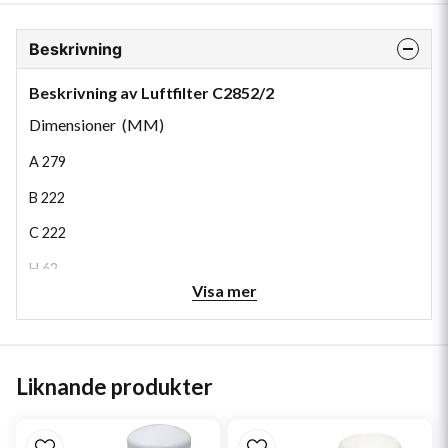
Beskrivning
Beskrivning av Luftfilter C2852/2
Dimensioner (MM)
A
279
B
222
C
222
H
62
Visa mer
Liknande produkter