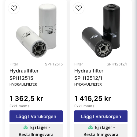
Filter
SPH12515
Filter
SPH12512/1
Hydraulfilter
Hydraulfilter
SPH12515
SPH12512/1
HYDRAULFILTER
HYDRAULFILTER
1 362,5 kr
1 416,25 kr
Exkl. moms
Exkl. moms
Lägg I Varukorgen
Lägg I Varukorgen
Ej i lager -
Ej i lager -
Beställningsvara
Beställningsvara