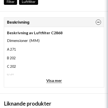
Filter
Luftfilter
Beskrivning
Beskrivning av Luftfilter C2868
Dimensioner (MM)
A
271
B
202
C
202
H
61
Visa mer
Liknande produkter