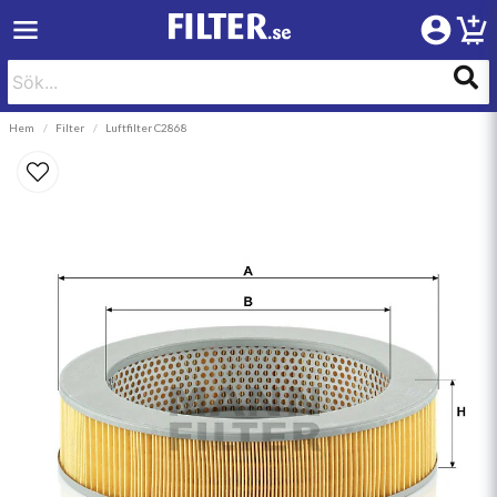
Hem
Filter
Luftfilter C2868