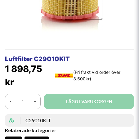
Luftfilter C29010KIT
1 898,75
kr
LÄGG I VARUKORGEN
-
+
C29010KIT
Relaterade kategorier