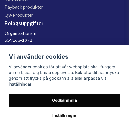
Payback produkter
Q8-Produkter
Bolagsuppgifter
Organisationsnr:
559163-1972
Momsregnr:
SE559163197201
Vi använder cookies
Godkänd för F-skatt
Vi använder cookies för att vår webbplats skall fungera
060-566 800
och erbjuda dig bästa upplevelse. Bekräfta ditt samtycke
genom att trycka på godkänn alla eller anpassa via
info@filter.se
inställningar
Godkänn alla
Filter.se Sverige AB, Gärdevägen 6, 856 50 Sundsvall, Organisationsnummer:
559163-1972
© 2023 Filter.se, All rights reserved.
Inställningar
Powered by Nyehandel AB