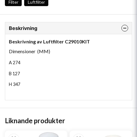
Filter
Luftfilter
Beskrivning
Beskrivning av Luftfilter C29010KIT
Dimensioner (MM)
A
274
B
127
H
347
Liknande produkter