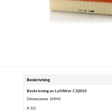
ion Glykol
Fordonskem
Motorolja tunga fordon
Beskrivning
Beskrivning av Luftfilter C32010
Dimensioner (MM)
A
315