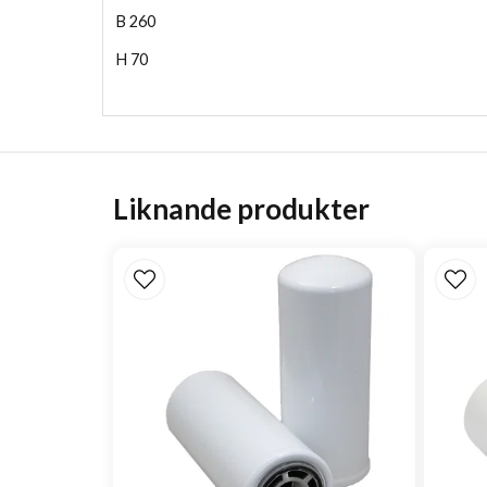
B
260
H
70
Liknande produkter