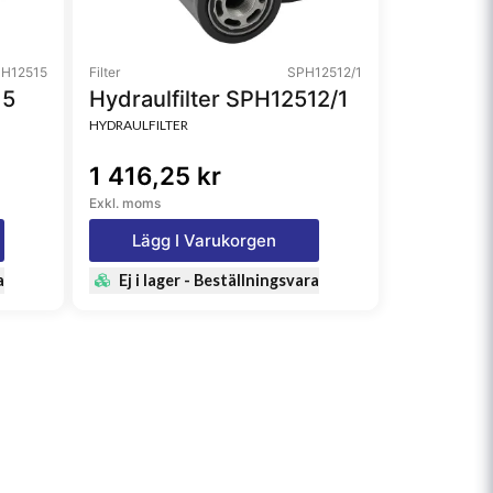
H12515
Filter
SPH12512/1
15
Hydraulfilter SPH12512/1
HYDRAULFILTER
1 416,25 kr
Exkl. moms
Lägg I Varukorgen
a
Ej i lager - Beställningsvara