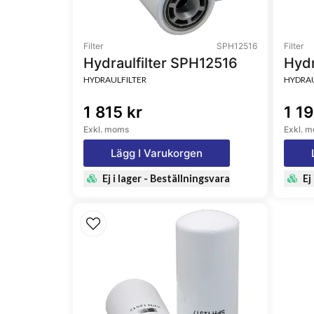
Filter
SPH12516
Filter
Hydraulfilter SPH12516
Hydr
HYDRAULFILTER
HYDRAU
1 815 kr
1 19
Exkl. moms
Exkl. 
Lägg I Varukorgen
Ej i lager - Beställningsvara
Ej