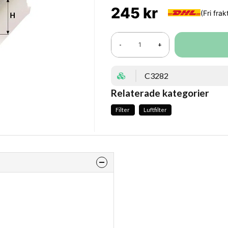
245 kr
-
+
C3282
Relaterade kategorier
Filter
Luftfilter