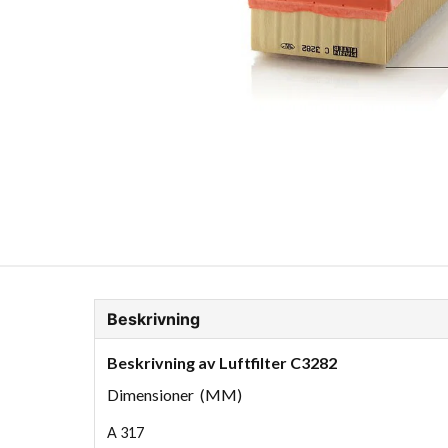
ion Glykol
Fordonskem
Motorolja tunga fordon
Beskrivning
Beskrivning av Luftfilter C3282
Dimensioner (MM)
A
317