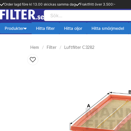
Order lagd före kl 13.00 skickas samma dag
Fraktfritt över 3.500:-
Produkter
Hitta filter
Hitta oljor
Hitta smörjmedel
Payback produkter
HiFLO Filte
Hem
Filter
Luftfilter C3282
ningsfilter
Aerosol
HiFlo Oljefilte
lfilter
Fetter
 filter
Kylsystem
issionsfilter
Oljetillsats
efilter
Bränlsetillsats
ter
Rengöring
ter
Payback 2 taktsolja
filter
Övriga produkter
ter
Q8-Produkter
pion
Motorolja lätta fordon
lja
Övriga