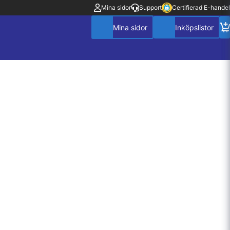
Mina sidor
Support
Certifierad E-handel
Mitt konto
Villkor
Policy