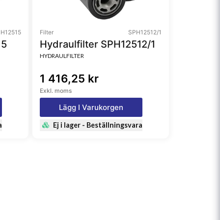
H12515
Filter
SPH12512/1
15
Hydraulfilter SPH12512/1
HYDRAULFILTER
1 416,25 kr
Exkl. moms
Lägg I Varukorgen
a
Ej i lager - Beställningsvara