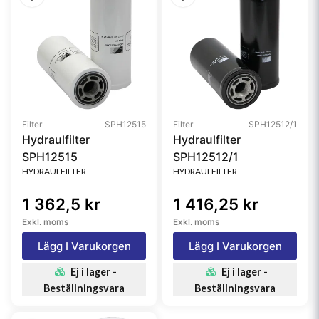
Filter
SPH12515
Filter
SPH12512/1
Hydraulfilter
Hydraulfilter
SPH12515
SPH12512/1
HYDRAULFILTER
HYDRAULFILTER
1 362,5 kr
1 416,25 kr
Exkl. moms
Exkl. moms
Lägg I Varukorgen
Lägg I Varukorgen
Ej i lager -
Ej i lager -
Beställningsvara
Beställningsvara