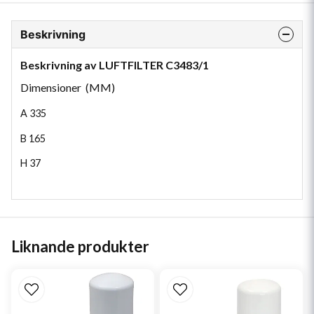
Beskrivning
Beskrivning av LUFTFILTER C3483/1
Dimensioner (MM)
A
335
B
165
H
37
Liknande produkter