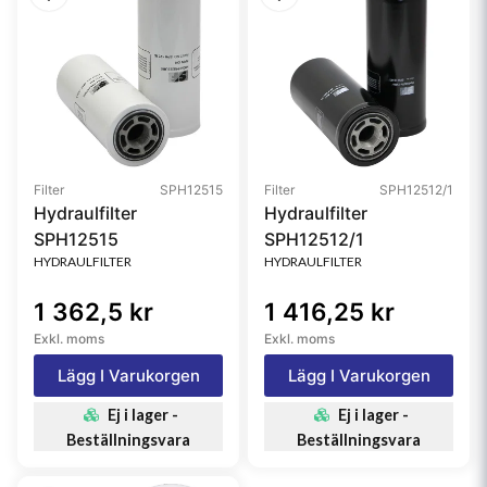
Filter
SPH12515
Filter
SPH12512/1
Hydraulfilter
Hydraulfilter
SPH12515
SPH12512/1
HYDRAULFILTER
HYDRAULFILTER
1 362,5 kr
1 416,25 kr
Exkl. moms
Exkl. moms
Lägg I Varukorgen
Lägg I Varukorgen
Ej i lager -
Ej i lager -
Beställningsvara
Beställningsvara