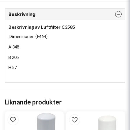
Beskrivning
Beskrivning av Luftfilter C3585
Dimensioner (MM)
A
348
B
205
H
57
Liknande produkter