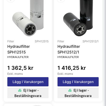
Filter
SPH12515
Filter
SPH12512/1
Hydraulfilter
Hydraulfilter
SPH12515
SPH12512/1
HYDRAULFILTER
HYDRAULFILTER
1 362,5 kr
1 416,25 kr
Exkl. moms
Exkl. moms
Lägg I Varukorgen
Lägg I Varukorgen
Ej i lager -
Ej i lager -
Beställningsvara
Beställningsvara