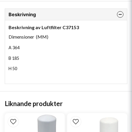
Beskrivning
Beskrivning av Luftfilter C37153
Dimensioner (MM)
A
364
B
185
H
50
Liknande produkter