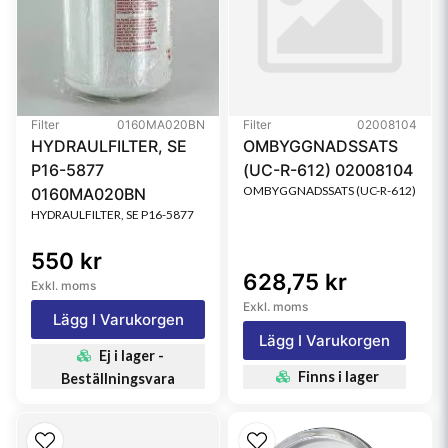
Filter
0160MA020BN
Filter
02008104
HYDRAULFILTER, SE
OMBYGGNADSSATS
P16-5877
(UC-R-612) 02008104
OMBYGGNADSSATS (UC-R-612)
0160MA020BN
HYDRAULFILTER, SE P16-5877
550 kr
628,75 kr
Exkl. moms
Exkl. moms
Lägg I Varukorgen
Lägg I Varukorgen
Ej i lager -
Finns i lager
Beställningsvara