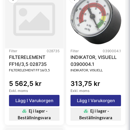
Filter
028735
Filter
0390004.1
FILTERELEMENT
INDIKATOR, VISUELL
FF16/3,5 028735
0390004.1
FILTERELEMENT FF16/3,5
INDIKATOR, VISUELL
5 562,5 kr
313,75 kr
Exkl. moms
Exkl. moms
Lägg I Varukorgen
Lägg I Varukorgen
Ej i lager -
Ej i lager -
Beställningsvara
Beställningsvara