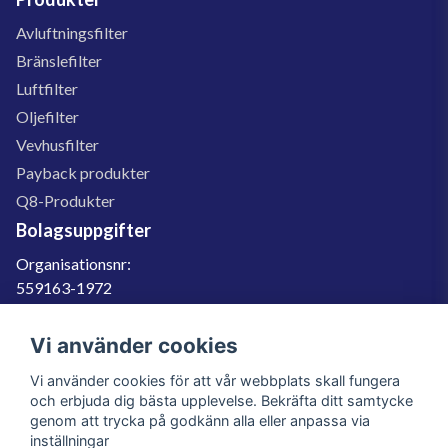
Avluftningsfilter
Bränslefilter
Luftfilter
Oljefilter
Vevhusfilter
Payback produkter
Q8-Produkter
Bolagsuppgifter
Organisationsnr:
559163-1972
Momsregnr:
SE559163197201
Vi använder cookies
Godkänd för F-skatt
Vi använder cookies för att vår webbplats skall fungera
060-566 800
och erbjuda dig bästa upplevelse. Bekräfta ditt samtycke
genom att trycka på godkänn alla eller anpassa via
info@filter.se
inställningar