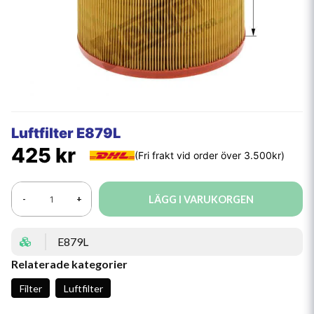
Luftfilter E879L
425 kr
LÄGG I VARUKORGEN
-
+
E879L
Relaterade kategorier
Filter
Luftfilter