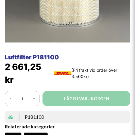
Luftfilter P181100
2 661,25
kr
LÄGG I VARUKORGEN
-
+
P181100
Relaterade kategorier