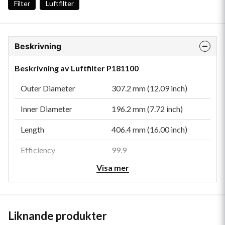
Filter
Luftfilter
Beskrivning
Beskrivning av Luftfilter P181100
Outer Diameter
307.2 mm (12.09 inch)
Inner Diameter
196.2 mm (7.72 inch)
Length
406.4 mm (16.00 inch)
Efficiency
99.9
Visa mer
Efficiency Test Std
ISO 5011
Type
Primary
Style
Round
Liknande produkter