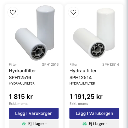
Media Type
Cellulose
Filter
SPH12516
Filter
SPH12514
Hydraulfilter
Hydraulfilter
SPH12516
SPH12514
HYDRAULFILTER
HYDRAULFILTER
1 815 kr
1 191,25 kr
Exkl. moms
Exkl. moms
Lägg I Varukorgen
Lägg I Varukorgen
Ej i lager -
Ej i lager -