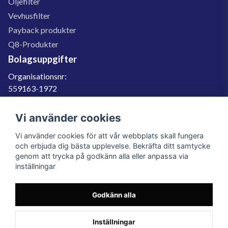
Oljefilter
Vevhusfilter
Payback produkter
Q8-Produkter
Bolagsuppgifter
Organisationsnr:
559163-1972
Momsregnr:
SE559163197201
Vi använder cookies
Godkänd för F-skatt
Vi använder cookies för att vår webbplats skall fungera
060-566 800
och erbjuda dig bästa upplevelse. Bekräfta ditt samtycke
genom att trycka på godkänn alla eller anpassa via
info@filter.se
inställningar
Godkänn alla
Filter.se Sverige AB, Gärdevägen 6, 856 50 Sundsvall, Organisationsnummer:
559163-1972
© 2023 Filter.se, All rights reserved.
Inställningar