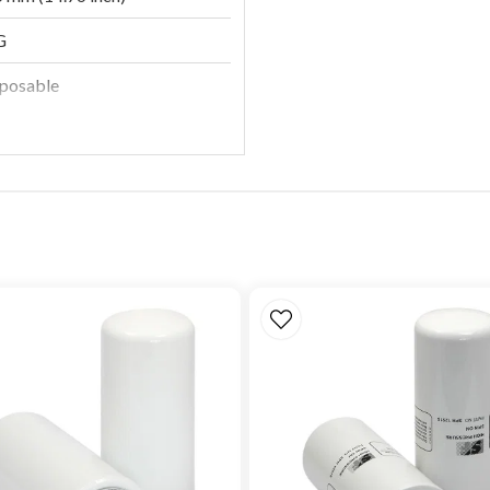
G
posable
lulose