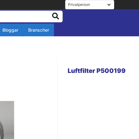
Bloggar
Branscher
r
r
Luftfilter P500199