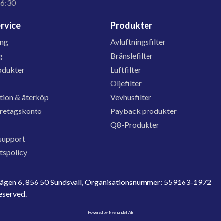
16:30
rvice
Produkter
ing
Avluftningsfilter
g
Bränslefilter
odukter
Luftfilter
s
Oljefilter
tion & återköp
Vevhusfilter
öretagskonto
Payback produkter
Q8-Produkter
support
etspolicy
evägen 6, 856 50 Sundsvall, Organisationsnummer: 559163-1972
reserved.
Powered by Nyehandel AB