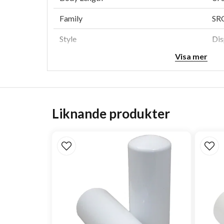
Family
SR
Style
Dis
Visa mer
Media Type
Cel
Liknande produkter