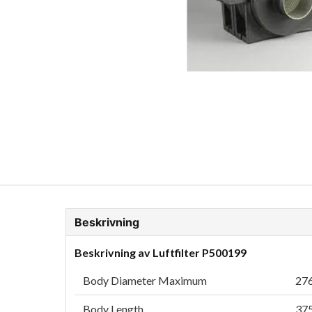
ion Glykol
Fordonskem
Motorolja tunga fordon
Beskrivning
Beskrivning av Luftfilter P500199
Body Diameter Maximum
276
Body Length
375