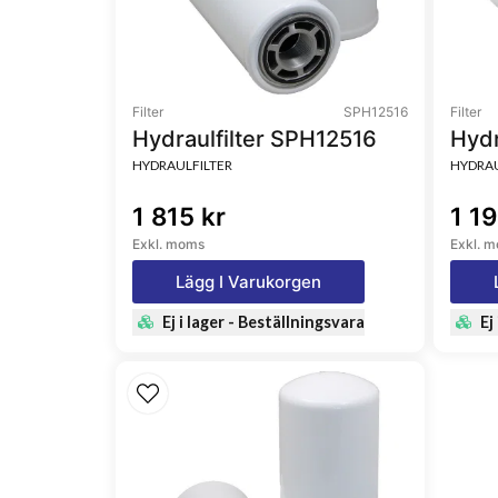
Filter
SPH12516
Filter
Hydraulfilter SPH12516
Hydr
HYDRAULFILTER
HYDRAU
1 815 kr
1 19
Exkl. moms
Exkl. 
Lägg I Varukorgen
Ej i lager - Beställningsvara
Ej