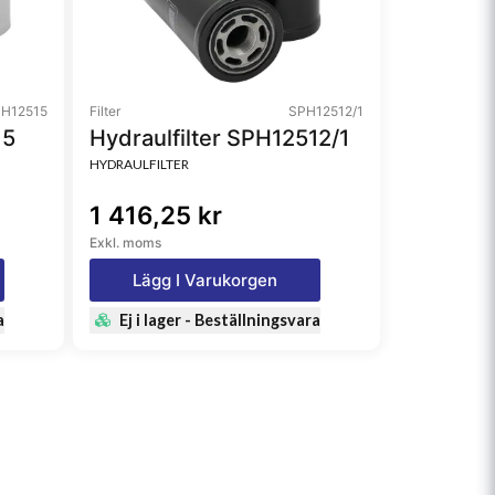
H12515
Filter
SPH12512/1
15
Hydraulfilter SPH12512/1
HYDRAULFILTER
1 416,25 kr
Exkl. moms
Lägg I Varukorgen
a
Ej i lager - Beställningsvara