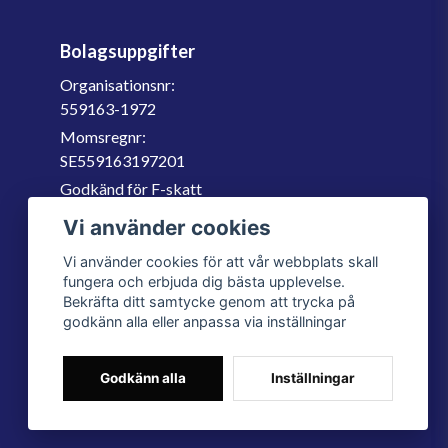
Bolagsuppgifter
Organisationsnr:
559163-1972
Momsregnr:
SE559163197201
Godkänd för F-skatt
060-566 800
Vi använder cookies
info@filter.se
Vi använder cookies för att vår webbplats skall
fungera och erbjuda dig bästa upplevelse.
Bekräfta ditt samtycke genom att trycka på
godkänn alla eller anpassa via inställningar
Godkänn alla
Inställningar