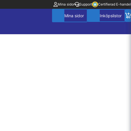
Mina sidor
Support
Certifierad E-handel
Mitt konto
Villkor
Policy