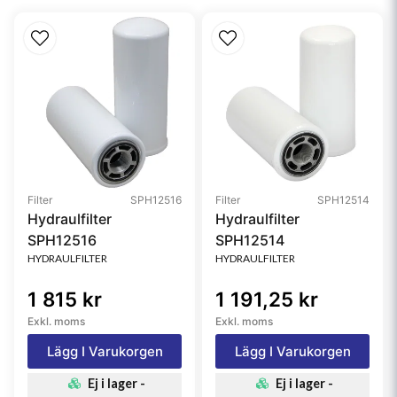
Type
Primary
Style
Round
Media Type
Cellulose
Filter
SPH12516
Filter
SPH12514
Hydraulfilter
Hydraulfilter
SPH12516
SPH12514
HYDRAULFILTER
HYDRAULFILTER
1 815 kr
1 191,25 kr
Exkl. moms
Exkl. moms
Lägg I Varukorgen
Lägg I Varukorgen
Ej i lager -
Ej i lager -