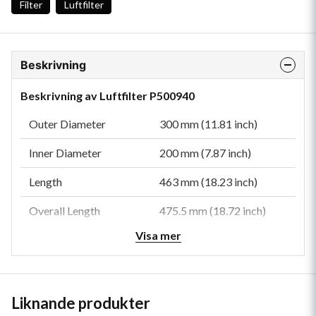
Filter
Luftfilter
Beskrivning
Beskrivning av Luftfilter P500940
Outer Diameter
300 mm (11.81 inch)
Inner Diameter
200 mm (7.87 inch)
Length
463 mm (18.23 inch)
Overall Length
475.5 mm (18.72 inch)
Visa mer
Bolt Hole Diameter
9.2 mm (0.36 inch)
Efficiency
99.9
Efficiency Test Std
ISO 5011
Liknande produkter