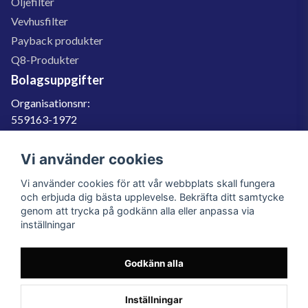
Oljefilter
Vevhusfilter
Payback produkter
Q8-Produkter
Bolagsuppgifter
Organisationsnr:
559163-1972
Momsregnr:
SE559163197201
Vi använder cookies
Godkänd för F-skatt
Vi använder cookies för att vår webbplats skall fungera
060-566 800
och erbjuda dig bästa upplevelse. Bekräfta ditt samtycke
genom att trycka på godkänn alla eller anpassa via
info@filter.se
inställningar
Godkänn alla
Filter.se Sverige AB, Gärdevägen 6, 856 50 Sundsvall, Organisationsnummer:
559163-1972
© 2023 Filter.se, All rights reserved.
Inställningar