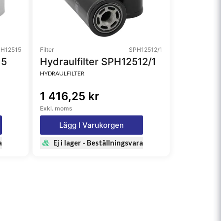
H12515
Filter
SPH12512/1
15
Hydraulfilter SPH12512/1
HYDRAULFILTER
1 416,25 kr
Exkl. moms
Lägg I Varukorgen
a
Ej i lager - Beställningsvara