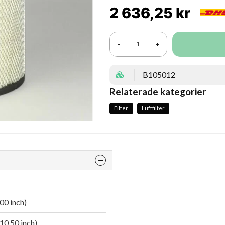
2 636,25 kr
-
+
B105012
Relaterade kategorier
Filter
Luftfilter
00 inch)
10.50 inch)