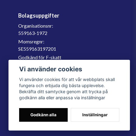
Bolagsuppgifter
Organisationsnr:
559163-1972
Momsregnr:
SE559163197201
Godkänd för F-skatt
060-566 800
Vi använder cookies
info@filter.se
Vi använder cookies för att vår webbplats skall
fungera och erbjuda dig bästa upplevelse.
Bekräfta ditt samtycke genom att trycka på
godkänn alla eller anpassa via inställningar
Godkänn alla
Inställningar