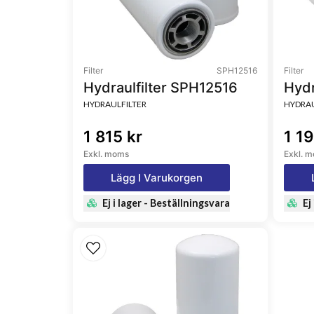
Style
Round
Brand
DuraLite™
Filter
SPH12516
Filter
Media Type
Cellulose, 
Hydraulfilter SPH12516
Hydr
HYDRAULFILTER
HYDRAU
1 815 kr
1 19
Exkl. moms
Exkl. 
Lägg I Varukorgen
Ej i lager - Beställningsvara
Ej