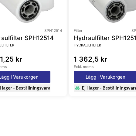
SPH12514
Filter
SP
Treated
aulfilter SPH12514
Hydraulfilter SPH125
LFILTER
HYDRAULFILTER
1,25 kr
1 362,5 kr
moms
Exkl. moms
Lägg I Varukorgen
Lägg I Varukorgen
 i lager - Beställningsvara
Ej i lager - Beställningsvar