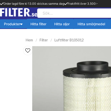
Order lagd före kl 13.00 skickas samma dag
Fraktfritt över 3.500:-
Produkter
Hitta filter
Hitta oljor
Hitta smörjmedel
Payback produkter
HiFLO Filte
Hem
Filter
Luftfilter B105012
ningsfilter
Aerosol
HiFlo Oljefilte
lfilter
Fetter
 filter
Kylsystem
issionsfilter
Oljetillsats
efilter
Bränlsetillsats
ter
Rengöring
ter
Payback 2 taktsolja
filter
Övriga produkter
ter
Q8-Produkter
pion
Motorolja lätta fordon
lja
Övriga