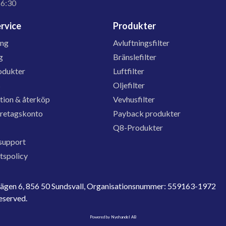
16:30
rvice
Produkter
ing
Avluftningsfilter
g
Bränslefilter
odukter
Luftfilter
s
Oljefilter
tion & återköp
Vevhusfilter
öretagskonto
Payback produkter
Q8-Produkter
support
etspolicy
evägen 6, 856 50 Sundsvall, Organisationsnummer: 559163-1972
reserved.
Powered by Nyehandel AB