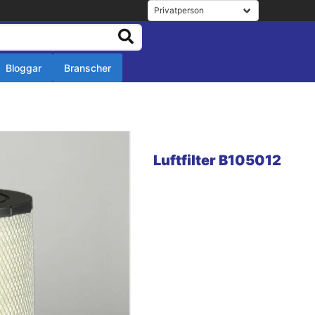
Bloggar
Branscher
r
r
Luftfilter B105012