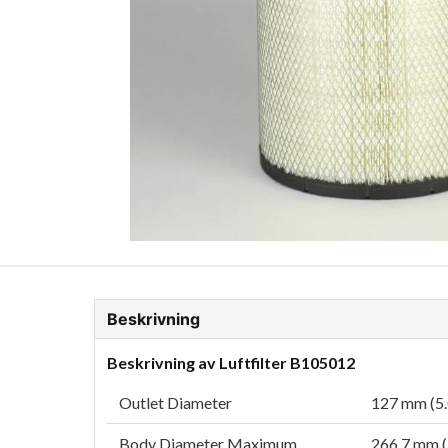
ion Glykol
Fordonskem
Motorolja tunga fordon
Beskrivning
Beskrivning av Luftfilter B105012
Outlet Diameter
127 mm (5.
Body Diameter Maximum
266.7 mm (