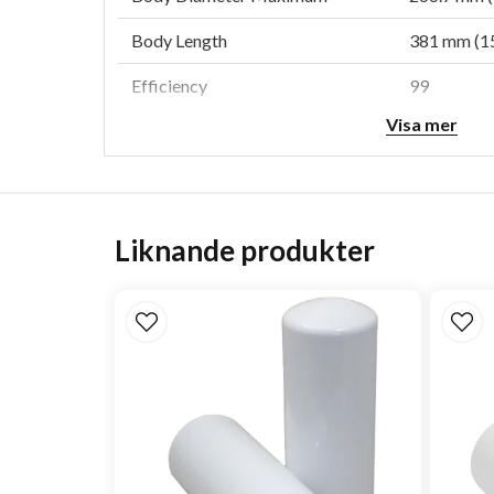
Body Length
381 mm (15
Efficiency
99
Visa mer
Efficiency Test Std
ISO 5011
Rated Flow LR
20 m³/min 
Rated Flow MR
29 m³/min 
Liknande produkter
Rated Flow HR
37 m³/min 
Restriction LR
100 mm H2
Restriction MR
200 mm H2
Restriction HR
300 mm H2
Family
ECB
Type
Primary