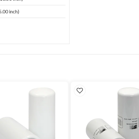
.00 inch)
(706 cfm)
(1024 cfm)
(1307 cfm)
O (3.94 inch H2O)
O (7.87 inch H2O)
O (11.81 inch H2O)