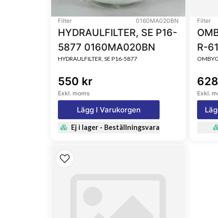
Filter
0160MA020BN
Filter
HYDRAULFILTER, SE P16-
OMB
5877 0160MA020BN
R-6
HYDRAULFILTER, SE P16-5877
OMBYGG
550 kr
628
Exkl. moms
Exkl. 
Lägg I Varukorgen
Läg
Ej i lager - Beställningsvara