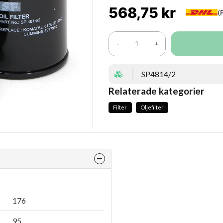
568,75 kr
-
+
SP4814/2
Relaterade kategorier
Filter
Oljefilter
176
95