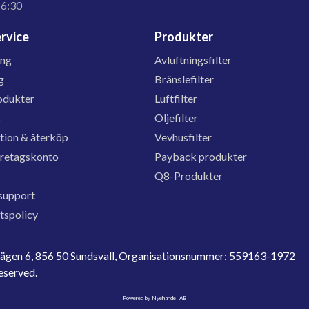
16:30
rvice
Produkter
ing
Avluftningsfilter
g
Bränslefilter
odukter
Luftfilter
s
Oljefilter
tion & återköp
Vevhusfilter
öretagskonto
Payback produkter
Q8-Produkter
support
etspolicy
evägen 6, 856 50 Sundsvall, Organisationsnummer: 559163-1972
reserved.
Powered by Nyehandel AB