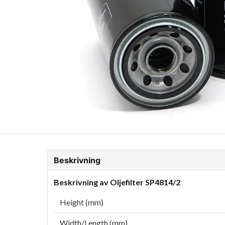
ion Glykol
Fordonskem
Motorolja tunga fordon
Beskrivning
Beskrivning av Oljefilter SP4814/2
Height (mm)
Width/Length (mm)