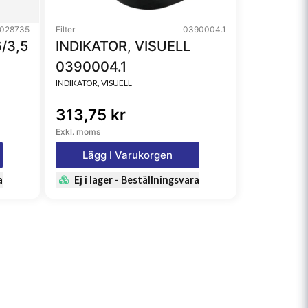
028735
Filter
0390004.1
/3,5
INDIKATOR, VISUELL
0390004.1
INDIKATOR, VISUELL
313,75 kr
Exkl. moms
Lägg I Varukorgen
a
Ej i lager - Beställningsvara