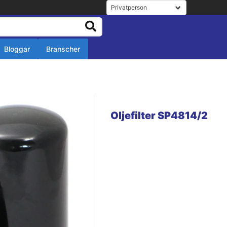
Bloggar
Branscher
r
r
Oljefilter SP4814/2