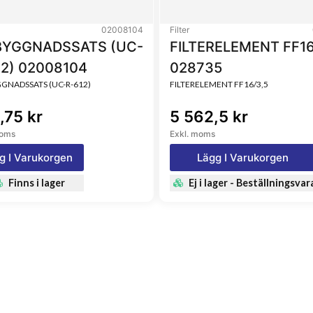
02008104
Filter
YGGNADSSATS (UC-
FILTERELEMENT FF16
12) 02008104
028735
NADSSATS (UC-R-612)
FILTERELEMENT FF16/3,5
,75 kr
5 562,5 kr
moms
Exkl. moms
g I Varukorgen
Lägg I Varukorgen
Finns i lager
Ej i lager - Beställningsvar