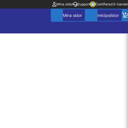
Mina sidor
Support
Certifierad E-handel
Mitt konto
Villkor
Policy