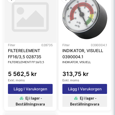
Filter
028735
Filter
0390004.1
FILTERELEMENT
INDIKATOR, VISUELL
FF16/3,5 028735
0390004.1
FILTERELEMENT FF16/3,5
INDIKATOR, VISUELL
5 562,5 kr
313,75 kr
Exkl. moms
Exkl. moms
Lägg I Varukorgen
Lägg I Varukorgen
Ej i lager -
Ej i lager -
Beställningsvara
Beställningsvara