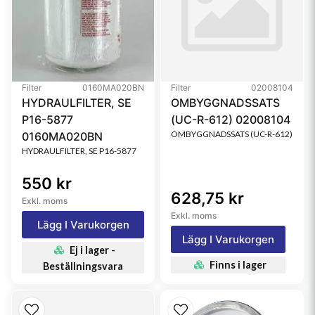
Filter
0160MA020BN
Filter
02008104
HYDRAULFILTER, SE
OMBYGGNADSSATS
P16-5877
(UC-R-612) 02008104
OMBYGGNADSSATS (UC-R-612)
0160MA020BN
HYDRAULFILTER, SE P16-5877
550 kr
628,75 kr
Exkl. moms
Exkl. moms
Lägg I Varukorgen
Lägg I Varukorgen
Ej i lager -
Finns i lager
Beställningsvara