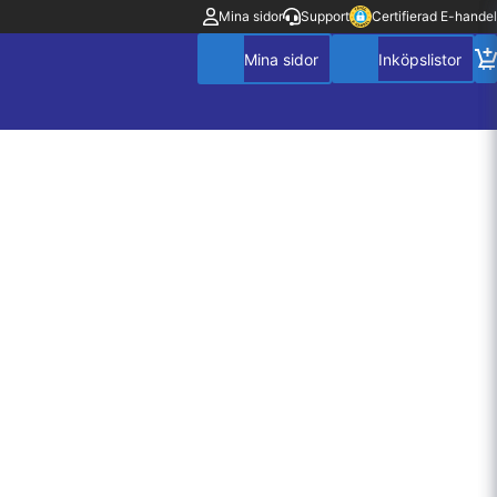
Mina sidor
Support
Certifierad E-handel
Mitt konto
Villkor
Policy