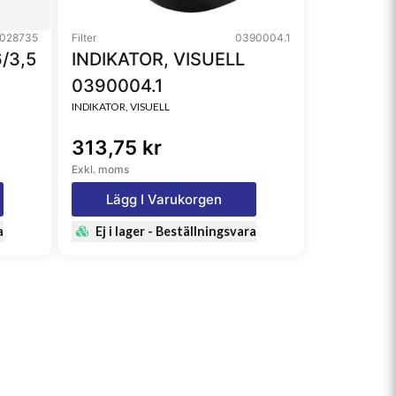
028735
Filter
0390004.1
/3,5
INDIKATOR, VISUELL
0390004.1
INDIKATOR, VISUELL
313,75 kr
Exkl. moms
Lägg I Varukorgen
a
Ej i lager - Beställningsvara