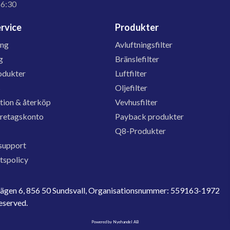
16:30
rvice
Produkter
ing
Avluftningsfilter
g
Bränslefilter
odukter
Luftfilter
s
Oljefilter
tion & återköp
Vevhusfilter
öretagskonto
Payback produkter
Q8-Produkter
support
etspolicy
evägen 6, 856 50 Sundsvall, Organisationsnummer: 559163-1972
reserved.
Powered by Nyehandel AB