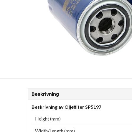
ion Glykol
Fordonskem
Motorolja tunga fordon
Beskrivning
Beskrivning av Oljefilter SP5197
Height (mm)
Width/Length (mm)