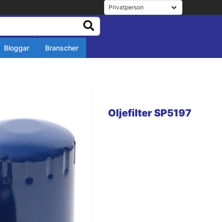
Bloggar
Branscher
r
r
Oljefilter SP5197