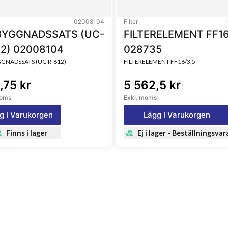
02008104
Filter
YGGNADSSATS (UC-
FILTERELEMENT FF16
12) 02008104
028735
NADSSATS (UC-R-612)
FILTERELEMENT FF16/3,5
,75 kr
5 562,5 kr
moms
Exkl. moms
g I Varukorgen
Lägg I Varukorgen
Finns i lager
Ej i lager - Beställningsvar