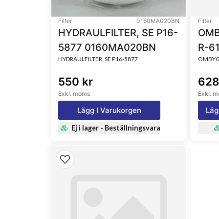
Filter
0160MA020BN
Filter
HYDRAULFILTER, SE P16-
OMB
5877 0160MA020BN
R-6
HYDRAULFILTER, SE P16-5877
OMBYGG
550 kr
628
Exkl. moms
Exkl. 
Lägg I Varukorgen
Läg
Ej i lager - Beställningsvara