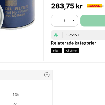
283,75 kr
-
+
SP5197
Relaterade kategorier
Filter
Oljefilter
136
97