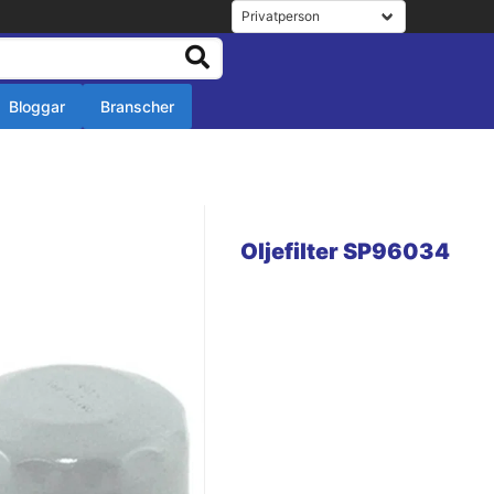
Bloggar
Branscher
r
r
Oljefilter SP96034