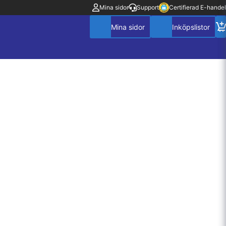
Mina sidor
Support
Certifierad E-handel
Mitt konto
Villkor
Policy