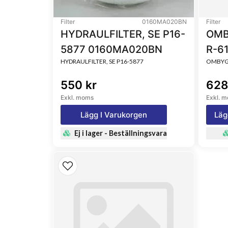
Filter
0160MA020BN
Filter
HYDRAULFILTER, SE P16-
OMB
5877 0160MA020BN
R-6
HYDRAULFILTER, SE P16-5877
OMBYGG
550 kr
628
Exkl. moms
Exkl. 
Lägg I Varukorgen
Läg
Ej i lager - Beställningsvara