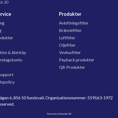
16:30
rvice
Produkter
ing
Avluftningsfilter
g
Bränslefilter
odukter
Luftfilter
s
Oljefilter
tion & återköp
Vevhusfilter
öretagskonto
Payback produkter
Q8-Produkter
support
etspolicy
evägen 6, 856 50 Sundsvall, Organisationsnummer: 559163-1972
reserved.
Powered by Nyehandel AB