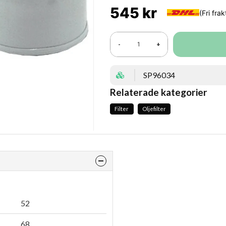
545 kr
-
+
SP96034
Relaterade kategorier
Filter
Oljefilter
52
68