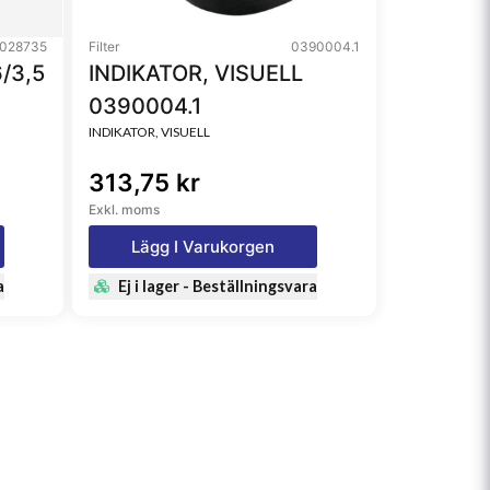
028735
Filter
0390004.1
/3,5
INDIKATOR, VISUELL
0390004.1
INDIKATOR, VISUELL
313,75 kr
Exkl. moms
Lägg I Varukorgen
a
Ej i lager - Beställningsvara