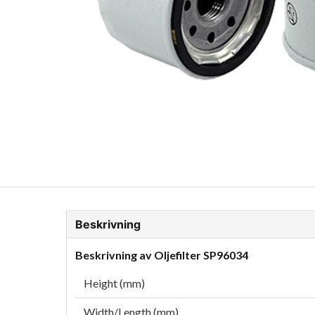
ion Glykol
Fordonskem
Motorolja tunga fordon
Beskrivning
Beskrivning av Oljefilter SP96034
Height (mm)
Width/Length (mm)