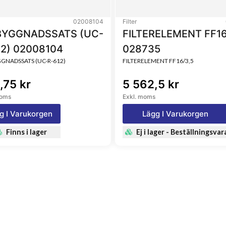
02008104
Filter
YGGNADSSATS (UC-
FILTERELEMENT FF16
12) 02008104
028735
NADSSATS (UC-R-612)
FILTERELEMENT FF16/3,5
,75 kr
5 562,5 kr
moms
Exkl. moms
g I Varukorgen
Lägg I Varukorgen
Finns i lager
Ej i lager - Beställningsvar