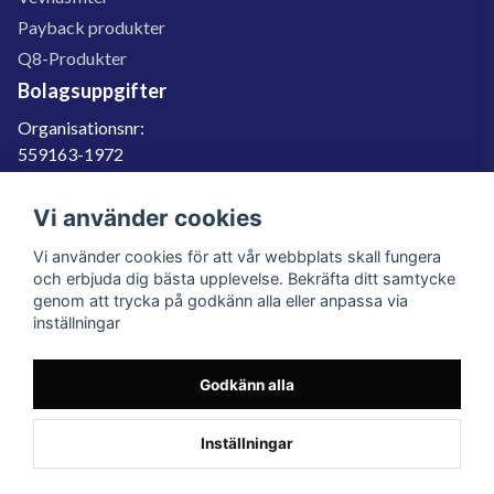
Payback produkter
Q8-Produkter
Bolagsuppgifter
Organisationsnr:
559163-1972
Momsregnr:
SE559163197201
Vi använder cookies
Godkänd för F-skatt
Vi använder cookies för att vår webbplats skall fungera
060-566 800
och erbjuda dig bästa upplevelse. Bekräfta ditt samtycke
genom att trycka på godkänn alla eller anpassa via
info@filter.se
inställningar
Godkänn alla
Filter.se Sverige AB, Gärdevägen 6, 856 50 Sundsvall, Organisationsnummer:
559163-1972
© 2023 Filter.se, All rights reserved.
Inställningar
Powered by Nyehandel AB