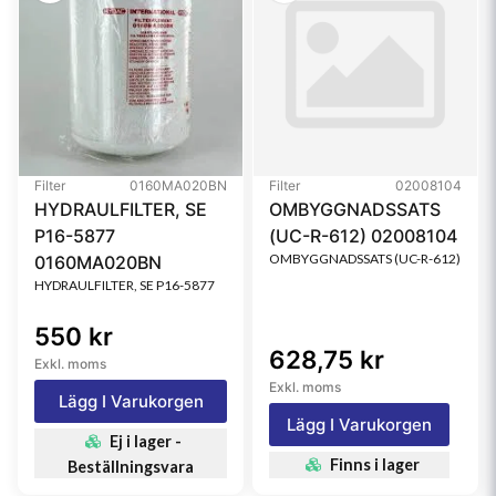
Filter
0160MA020BN
Filter
02008104
HYDRAULFILTER, SE
OMBYGGNADSSATS
P16-5877
(UC-R-612) 02008104
OMBYGGNADSSATS (UC-R-612)
0160MA020BN
HYDRAULFILTER, SE P16-5877
550 kr
628,75 kr
Exkl. moms
Exkl. moms
Lägg I Varukorgen
Lägg I Varukorgen
Ej i lager -
Finns i lager
Beställningsvara