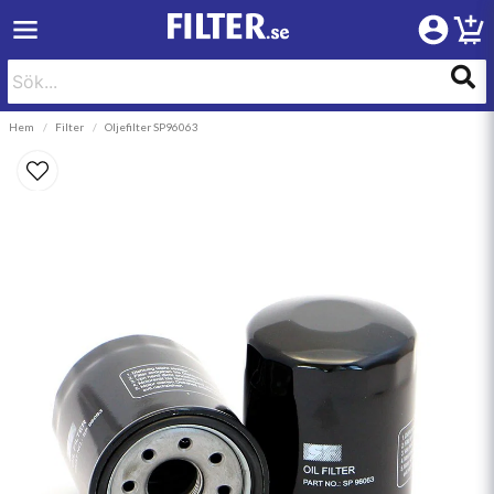
Hem
Filter
Oljefilter SP96063