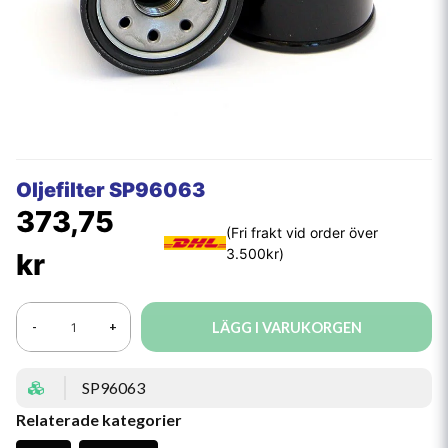
Oljefilter SP96063
373,75
kr
LÄGG I VARUKORGEN
-
+
SP96063
Relaterade kategorier