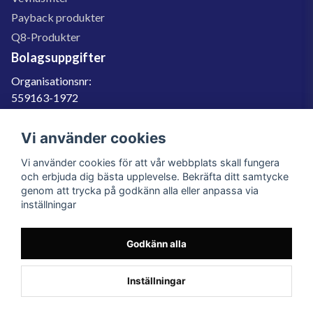
Payback produkter
Q8-Produkter
Bolagsuppgifter
Organisationsnr:
559163-1972
Momsregnr:
SE559163197201
Vi använder cookies
Godkänd för F-skatt
Vi använder cookies för att vår webbplats skall fungera
060-566 800
och erbjuda dig bästa upplevelse. Bekräfta ditt samtycke
genom att trycka på godkänn alla eller anpassa via
info@filter.se
inställningar
Godkänn alla
Filter.se Sverige AB, Gärdevägen 6, 856 50 Sundsvall, Organisationsnummer:
559163-1972
© 2023 Filter.se, All rights reserved.
Inställningar
Powered by Nyehandel AB