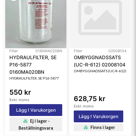
Filter
0160MA020BN
Filter
02008104
HYDRAULFILTER, SE
OMBYGGNADSSATS
P16-5877
(UC-R-612) 02008104
OMBYGGNADSSATS (UC-R-612)
0160MA020BN
HYDRAULFILTER, SE P16-5877
550 kr
628,75 kr
Exkl. moms
Exkl. moms
Lägg I Varukorgen
Lägg I Varukorgen
Ej i lager -
Finns i lager
Beställningsvara