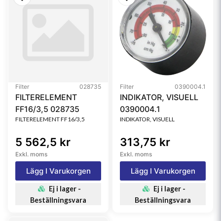
Filter
028735
Filter
0390004.1
FILTERELEMENT
INDIKATOR, VISUELL
FF16/3,5 028735
0390004.1
FILTERELEMENT FF16/3,5
INDIKATOR, VISUELL
5 562,5 kr
313,75 kr
Exkl. moms
Exkl. moms
Lägg I Varukorgen
Lägg I Varukorgen
Ej i lager -
Ej i lager -
Beställningsvara
Beställningsvara