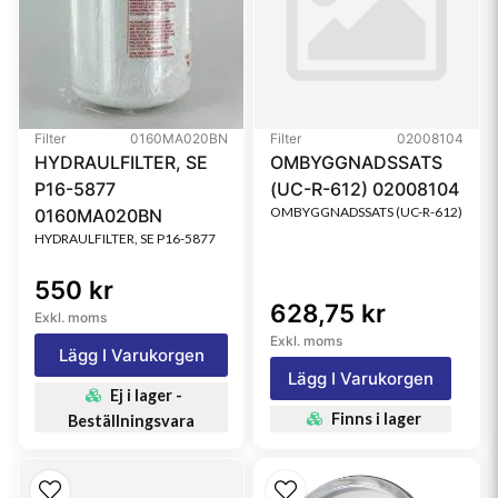
Filter
0160MA020BN
Filter
02008104
HYDRAULFILTER, SE
OMBYGGNADSSATS
P16-5877
(UC-R-612) 02008104
OMBYGGNADSSATS (UC-R-612)
0160MA020BN
HYDRAULFILTER, SE P16-5877
550 kr
628,75 kr
Exkl. moms
Exkl. moms
Lägg I Varukorgen
Lägg I Varukorgen
Ej i lager -
Finns i lager
Beställningsvara