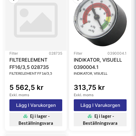
Filter
028735
Filter
0390004.1
FILTERELEMENT
INDIKATOR, VISUELL
FF16/3,5 028735
0390004.1
FILTERELEMENT FF16/3,5
INDIKATOR, VISUELL
5 562,5 kr
313,75 kr
Exkl. moms
Exkl. moms
Lägg I Varukorgen
Lägg I Varukorgen
Ej i lager -
Ej i lager -
Beställningsvara
Beställningsvara