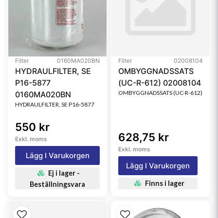
Filter
0160MA020BN
Filter
02008104
HYDRAULFILTER, SE
OMBYGGNADSSATS
P16-5877
(UC-R-612) 02008104
OMBYGGNADSSATS (UC-R-612)
0160MA020BN
HYDRAULFILTER, SE P16-5877
550 kr
628,75 kr
Exkl. moms
Exkl. moms
Lägg I Varukorgen
Lägg I Varukorgen
Ej i lager -
Finns i lager
Beställningsvara