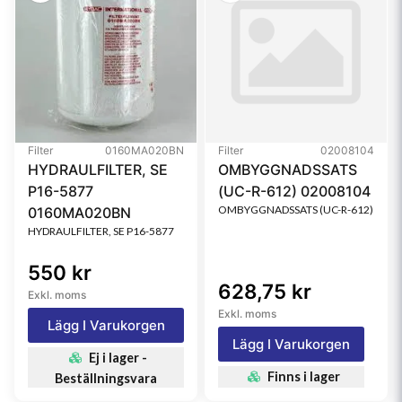
Filter
0160MA020BN
Filter
02008104
HYDRAULFILTER, SE
OMBYGGNADSSATS
P16-5877
(UC-R-612) 02008104
OMBYGGNADSSATS (UC-R-612)
0160MA020BN
HYDRAULFILTER, SE P16-5877
550 kr
628,75 kr
Exkl. moms
Exkl. moms
Lägg I Varukorgen
Lägg I Varukorgen
Ej i lager -
Finns i lager
Beställningsvara