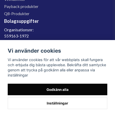
Payback produkter
Q8-Produkter
Bolagsuppgifter
Organisationsnr:
559163-1972
Momsregnr:
SE559163197201
Vi använder cookies
Godkänd för F-skatt
Vi använder cookies för att vår webbplats skall fungera
060-566 800
och erbjuda dig bästa upplevelse. Bekräfta ditt samtycke
genom att trycka på godkänn alla eller anpassa via
info@filter.se
inställningar
Godkänn alla
Filter.se Sverige AB, Gärdevägen 6, 856 50 Sundsvall, Organisationsnummer:
559163-1972
© 2023 Filter.se, All rights reserved.
Inställningar
Powered by Nyehandel AB