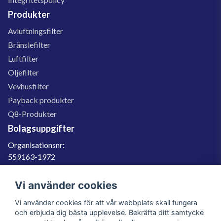
Produkter
Avluftningsfilter
Bränslefilter
Luftfilter
Oljefilter
Vevhusfilter
Payback produkter
Q8-Produkter
Bolagsuppgifter
Organisationsnr:
559163-1972
Momsregnr:
SE559163197201
Vi använder cookies
Godkänd för F-skatt
Vi använder cookies för att vår webbplats skall fungera
060-566 800
och erbjuda dig bästa upplevelse. Bekräfta ditt samtycke