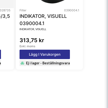
028735
Filter
0390004.1
/3,5
INDIKATOR, VISUELL
0390004.1
INDIKATOR, VISUELL
313,75 kr
Exkl. moms
Lägg I Varukorgen
a
Ej i lager - Beställningsvara