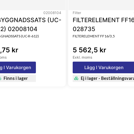
02008104
Filter
YGGNADSSATS (UC-
FILTERELEMENT FF16
12) 02008104
028735
NADSSATS (UC-R-612)
FILTERELEMENT FF16/3,5
,75 kr
5 562,5 kr
moms
Exkl. moms
g I Varukorgen
Lägg I Varukorgen
Finns i lager
Ej i lager - Beställningsvar