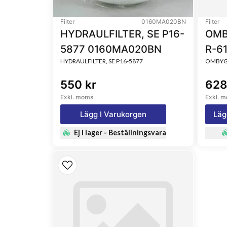
Filter
0160MA020BN
Filter
HYDRAULFILTER, SE P16-
OMB
5877 0160MA020BN
R-6
HYDRAULFILTER, SE P16-5877
OMBYGG
550 kr
628
Exkl. moms
Exkl. 
Lägg I Varukorgen
Läg
Ej i lager - Beställningsvara