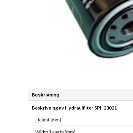
ion Glykol
Fordonskem
Motorolja tunga fordon
Beskrivning
Beskrivning av Hydraulfilter SPH23021
Height (mm)
Width/Length (mm)