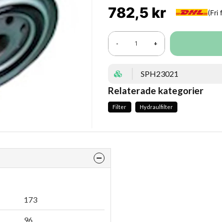
782,5 kr
-
+
SPH23021
Relaterade kategorier
Filter
Hydraulfilter
173
96