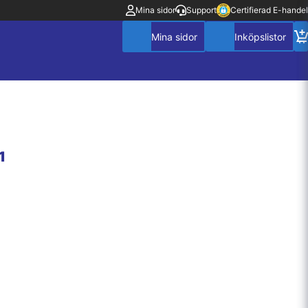
Mina sidor
Support
Certifierad E-handel
1
Mitt konto
Villkor
Policy