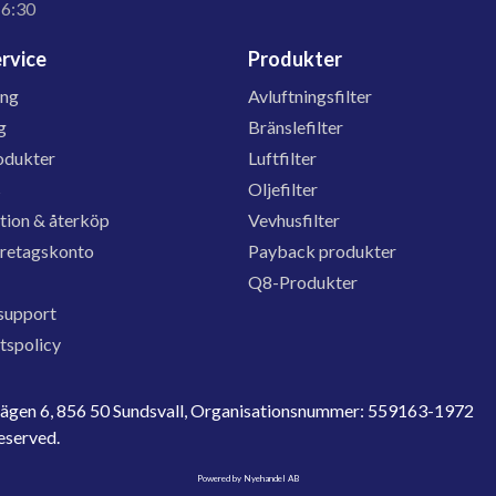
16:30
rvice
Produkter
ing
Avluftningsfilter
g
Bränslefilter
odukter
Luftfilter
s
Oljefilter
tion & återköp
Vevhusfilter
öretagskonto
Payback produkter
Q8-Produkter
support
etspolicy
evägen 6, 856 50 Sundsvall, Organisationsnummer: 559163-1972
reserved.
Powered by Nyehandel AB