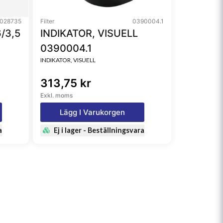
028735
Filter
0390004.1
/3,5
INDIKATOR, VISUELL
0390004.1
INDIKATOR, VISUELL
313,75 kr
Exkl. moms
Lägg I Varukorgen
a
Ej i lager - Beställningsvara