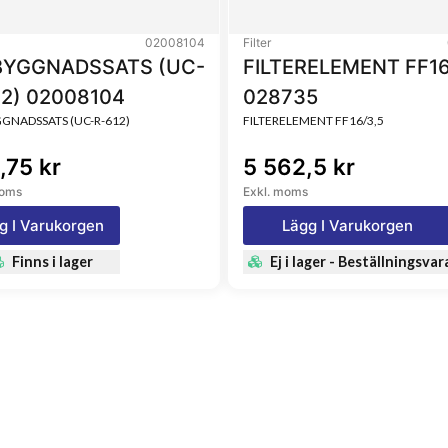
02008104
Filter
YGGNADSSATS (UC-
FILTERELEMENT FF16
12) 02008104
028735
NADSSATS (UC-R-612)
FILTERELEMENT FF16/3,5
,75 kr
5 562,5 kr
moms
Exkl. moms
g I Varukorgen
Lägg I Varukorgen
Finns i lager
Ej i lager - Beställningsvar