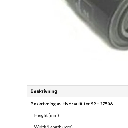
ion Glykol
Fordonskem
Motorolja tunga fordon
Beskrivning
Beskrivning av Hydraulfilter SPH27506
Height (mm)
Width/Length (mm)