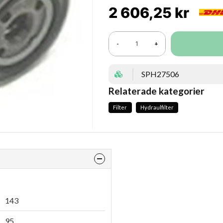
2 606,25 kr
-
+
SPH27506
Relaterade kategorier
Filter
Hydraulfilter
143
95