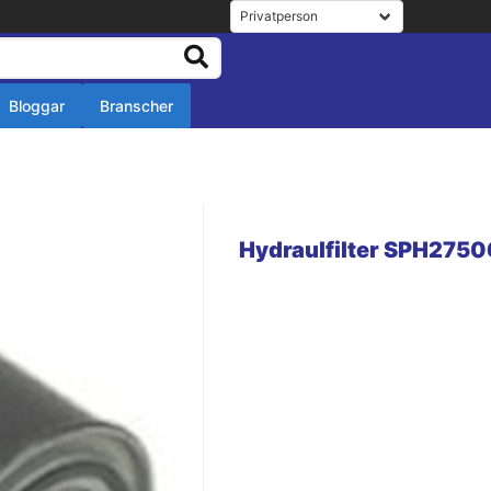
Bloggar
Branscher
r
r
Hydraulfilter SPH2750