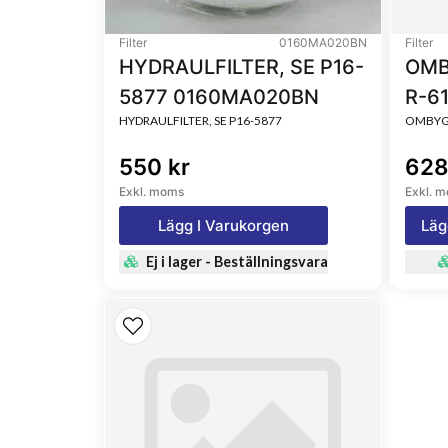
Filter
0160MA020BN
Filter
HYDRAULFILTER, SE P16-
OMB
5877 0160MA020BN
R-6
HYDRAULFILTER, SE P16-5877
OMBYGG
550 kr
628
Exkl. moms
Exkl. 
Lägg I Varukorgen
Läg
Ej i lager - Beställningsvara