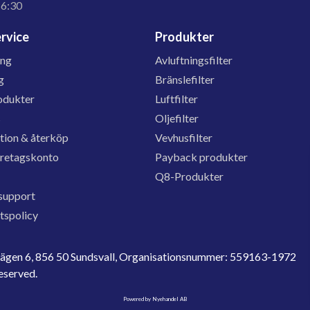
16:30
rvice
Produkter
ing
Avluftningsfilter
g
Bränslefilter
odukter
Luftfilter
s
Oljefilter
tion & återköp
Vevhusfilter
öretagskonto
Payback produkter
Q8-Produkter
support
etspolicy
evägen 6, 856 50 Sundsvall, Organisationsnummer: 559163-1972
reserved.
Powered by Nyehandel AB