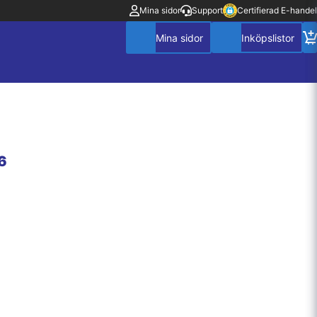
Mina sidor
Support
Certifierad E-handel
6
Mitt konto
Villkor
Policy