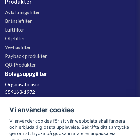
Produkter
Avluftningsfilter
Bränslefilter
Luftfilter
Oljefilter
Vevhusfilter
Payback produkter
Q8-Produkter
Bolagsuppgifter
Organisationsnr:
559163-1972
Momsregnr:
SE559163197201
Vi använder cookies
Godkänd för F-skatt
Vi använder cookies för att vår webbplats skall fungera
060-566 800
och erbjuda dig bästa upplevelse. Bekräfta ditt samtycke
genom att trycka på godkänn alla eller anpassa via
info@filter.se
inställningar