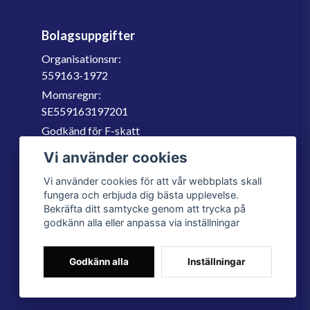
Bolagsuppgifter
Organisationsnr:
559163-1972
Momsregnr:
SE559163197201
Godkänd för F-skatt
060-566 800
Vi använder cookies
info@filter.se
Vi använder cookies för att vår webbplats skall
fungera och erbjuda dig bästa upplevelse.
Bekräfta ditt samtycke genom att trycka på
godkänn alla eller anpassa via inställningar
Godkänn alla
Inställningar