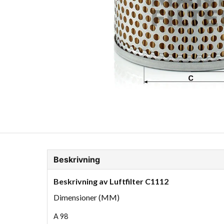
ion Glykol
Fordonskem
Motorolja tunga fordon
Beskrivning
Beskrivning av Luftfilter C1112
Dimensioner (MM)
A
98