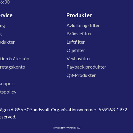
16:30
rvice
Produkter
ing
Avluftningsfilter
g
Bränslefilter
odukter
Luftfilter
s
Oljefilter
tion & återköp
Vevhusfilter
öretagskonto
Payback produkter
Q8-Produkter
support
etspolicy
evägen 6, 856 50 Sundsvall, Organisationsnummer: 559163-1972
reserved.
Powered by Nyehandel AB