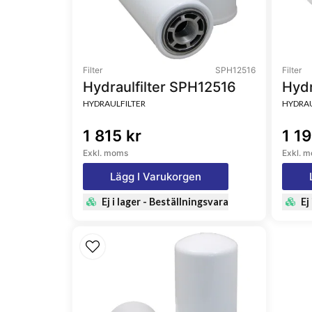
Filter
SPH12516
Filter
Hydraulfilter SPH12516
Hydr
HYDRAULFILTER
HYDRAU
1 815 kr
1 19
Exkl. moms
Exkl. 
Lägg I Varukorgen
Ej i lager - Beställningsvara
Ej