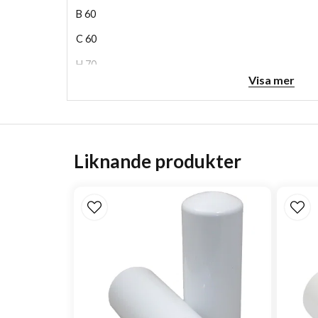
B
60
C
60
H
70
Visa mer
Liknande produkter