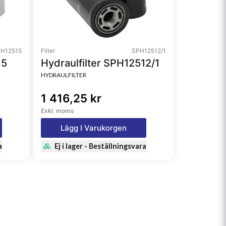
H12515
Filter
SPH12512/1
15
Hydraulfilter SPH12512/1
HYDRAULFILTER
1 416,25 kr
Exkl. moms
Lägg I Varukorgen
a
Ej i lager - Beställningsvara