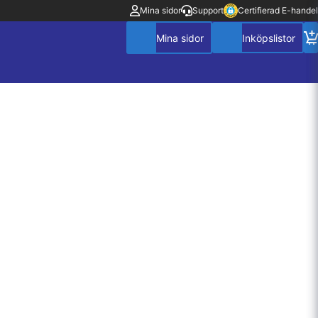
Mina sidor
Support
Certifierad E-handel
Mitt konto
Villkor
Policy