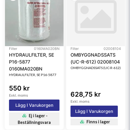
Filter
0160MA020BN
Filter
02008104
HYDRAULFILTER, SE
OMBYGGNADSSATS
P16-5877
(UC-R-612) 02008104
OMBYGGNADSSATS (UC-R-612)
0160MA020BN
HYDRAULFILTER, SE P16-5877
550 kr
628,75 kr
Exkl. moms
Exkl. moms
Lägg I Varukorgen
Lägg I Varukorgen
Ej i lager -
Finns i lager
Beställningsvara