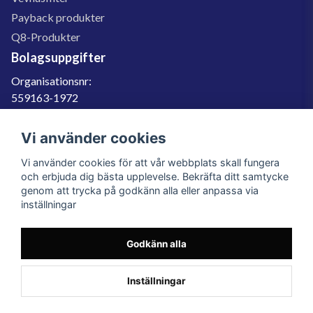
Payback produkter
Q8-Produkter
Bolagsuppgifter
Organisationsnr:
559163-1972
Momsregnr:
SE559163197201
Vi använder cookies
Godkänd för F-skatt
Vi använder cookies för att vår webbplats skall fungera
060-566 800
och erbjuda dig bästa upplevelse. Bekräfta ditt samtycke
genom att trycka på godkänn alla eller anpassa via
info@filter.se
inställningar
Godkänn alla
Filter.se Sverige AB, Gärdevägen 6, 856 50 Sundsvall, Organisationsnummer:
559163-1972
© 2023 Filter.se, All rights reserved.
Inställningar
Powered by Nyehandel AB