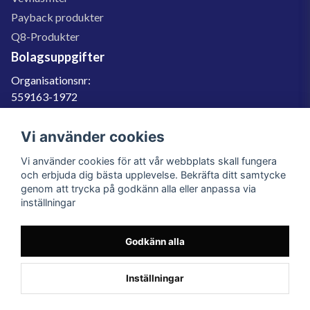
Payback produkter
Q8-Produkter
Bolagsuppgifter
Organisationsnr:
559163-1972
Momsregnr:
SE559163197201
Vi använder cookies
Godkänd för F-skatt
Vi använder cookies för att vår webbplats skall fungera
060-566 800
och erbjuda dig bästa upplevelse. Bekräfta ditt samtycke
genom att trycka på godkänn alla eller anpassa via
info@filter.se
inställningar
Godkänn alla
Filter.se Sverige AB, Gärdevägen 6, 856 50 Sundsvall, Organisationsnummer:
559163-1972
© 2023 Filter.se, All rights reserved.
Inställningar
Powered by Nyehandel AB