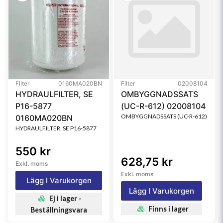
Filter
0160MA020BN
Filter
02008104
HYDRAULFILTER, SE
OMBYGGNADSSATS
P16-5877
(UC-R-612) 02008104
OMBYGGNADSSATS (UC-R-612)
0160MA020BN
HYDRAULFILTER, SE P16-5877
550 kr
628,75 kr
Exkl. moms
Exkl. moms
Lägg I Varukorgen
Lägg I Varukorgen
Ej i lager -
Finns i lager
Beställningsvara