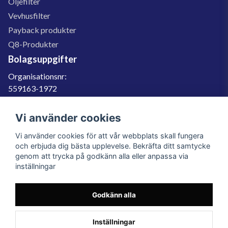
Oljefilter
Vevhusfilter
Payback produkter
Q8-Produkter
Bolagsuppgifter
Organisationsnr:
559163-1972
Momsregnr:
SE559163197201
Vi använder cookies
Godkänd för F-skatt
Vi använder cookies för att vår webbplats skall fungera
060-566 800
och erbjuda dig bästa upplevelse. Bekräfta ditt samtycke
genom att trycka på godkänn alla eller anpassa via
info@filter.se
inställningar
Godkänn alla
Filter.se Sverige AB, Gärdevägen 6, 856 50 Sundsvall, Organisationsnummer:
559163-1972
© 2023 Filter.se, All rights reserved.
Inställningar