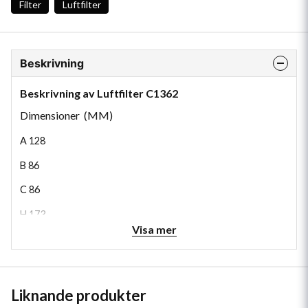
Filter
Luftfilter
Beskrivning
Beskrivning av Luftfilter C1362
Dimensioner (MM)
A
128
B
86
C
86
H
173
Visa mer
Liknande produkter