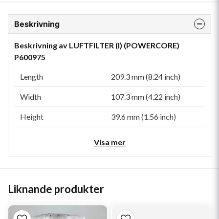
Beskrivning
Beskrivning av LUFTFILTER (I) (POWERCORE)
P600975
Length
209.3 mm (8.24 inch)
Width
107.3 mm (4.22 inch)
Height
39.6 mm (1.56 inch)
Efficiency
95%
Visa mer
Efficiency Test Std
ISO 5011
Family
PSD
Liknande produkter
Type
Safety
Style
Obround