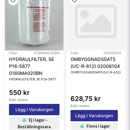
Media Type
Safety
Filter
0160MA020BN
Filter
02008104
HYDRAULFILTER, SE
OMBYGGNADSSATS
P16-5877
(UC-R-612) 02008104
OMBYGGNADSSATS (UC-R-612)
0160MA020BN
HYDRAULFILTER, SE P16-5877
550 kr
628,75 kr
Exkl. moms
Exkl. moms
Lägg I Varukorgen
Lägg I Varukorgen
Ej i lager -
Finns i lager
Beställningsvara