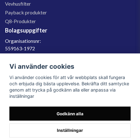
Vevhusfilter
Payback produkter
Q8-Produkter
Bolagsuppgifter
Organisationsnr:
559163-1972
Momsregnr:
SE559163197201
Vi använder cookies
Godkänd för F-skatt
Vi använder cookies för att vår webbplats skall fungera
060-566 800
och erbjuda dig bästa upplevelse. Bekräfta ditt samtycke
genom att trycka på godkänn alla eller anpassa via
info@filter.se
inställningar
Godkänn alla
Filter.se Sverige AB, Gärdevägen 6, 856 50 Sundsvall, Organisationsnummer:
559163-1972
© 2023 Filter.se, All rights reserved.
Inställningar