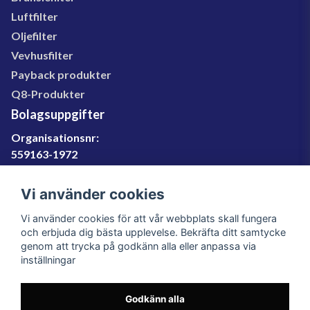
Luftfilter
Oljefilter
Vevhusfilter
Payback produkter
Q8-Produkter
Bolagsuppgifter
Organisationsnr:
559163-1972
Momsregnr:
SE559163197201
Vi använder cookies
Godkänd för F-skatt
Vi använder cookies för att vår webbplats skall fungera
060-566 800
och erbjuda dig bästa upplevelse. Bekräfta ditt samtycke
genom att trycka på godkänn alla eller anpassa via
info@filter.se
inställningar
Godkänn alla
Filter.se Sverige AB, Gärdevägen 6, 856 50 Sundsvall,