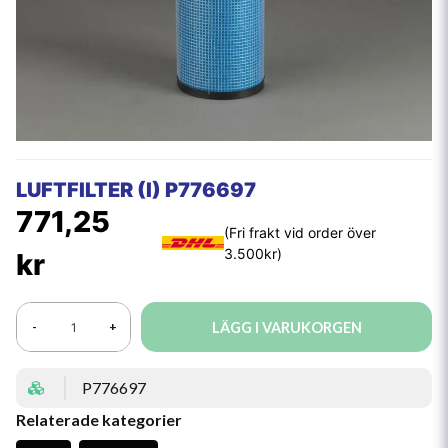
LUFTFILTER (I) P776697
771,25
kr
LÄGG I VARUKORGEN
-
+
P776697
Relaterade kategorier