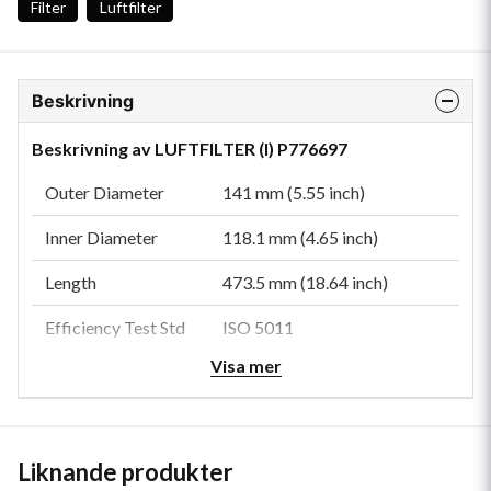
Filter
Luftfilter
Beskrivning
Beskrivning av LUFTFILTER (I) P776697
Outer Diameter
141 mm (5.55 inch)
Inner Diameter
118.1 mm (4.65 inch)
Length
473.5 mm (18.64 inch)
Efficiency Test Std
ISO 5011
Visa mer
Primary Application
MANN & HUMMEL CF1300
Type
Safety
Style
Round
Liknande produkter