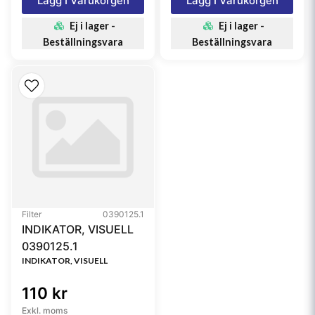
Lägg I Varukorgen
Lägg I Varukorgen
110337839, 11110151, 4785749, 47857495,
VOE11110151, 811625, 00811625, 97201, 42609,
Ej i lager -
Ej i lager -
542609, WGA96S
Beställningsvara
Beställningsvara
Filter
0390125.1
INDIKATOR, VISUELL
0390125.1
INDIKATOR, VISUELL
110 kr
Exkl. moms