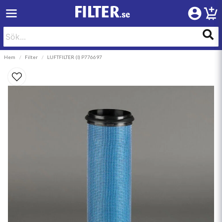
Hem
Filter
LUFTFILTER (I) P776697