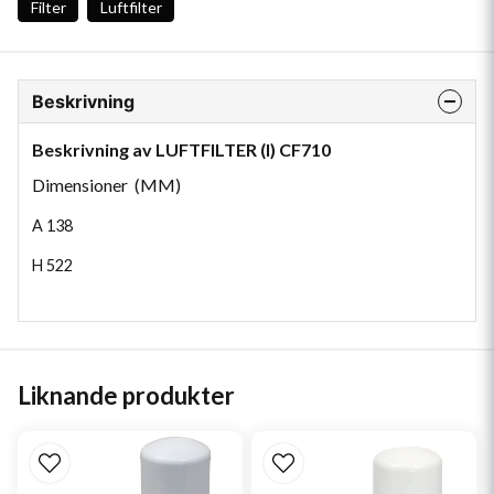
Filter
Luftfilter
Beskrivning
Beskrivning av LUFTFILTER (I) CF710
Dimensioner (MM)
A
138
H
522
Liknande produkter