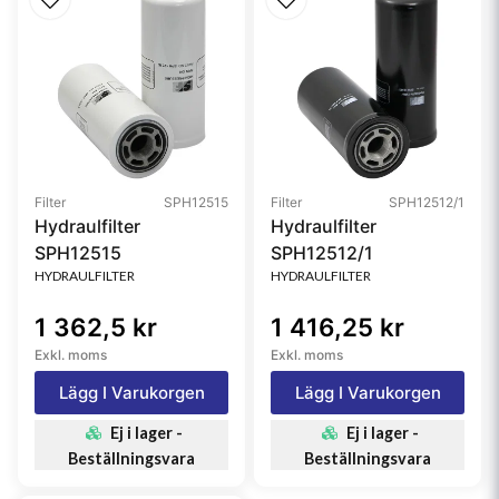
Filter
SPH12515
Filter
SPH12512/1
Hydraulfilter
Hydraulfilter
SPH12515
SPH12512/1
HYDRAULFILTER
HYDRAULFILTER
1 362,5 kr
1 416,25 kr
Exkl. moms
Exkl. moms
Lägg I Varukorgen
Lägg I Varukorgen
Ej i lager -
Ej i lager -
Beställningsvara
Beställningsvara