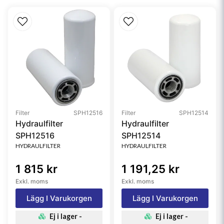
Media Type
Safety
Filter
SPH12516
Filter
SPH12514
Hydraulfilter
Hydraulfilter
SPH12516
SPH12514
HYDRAULFILTER
HYDRAULFILTER
1 815 kr
1 191,25 kr
Exkl. moms
Exkl. moms
Lägg I Varukorgen
Lägg I Varukorgen
Ej i lager -
Ej i lager -