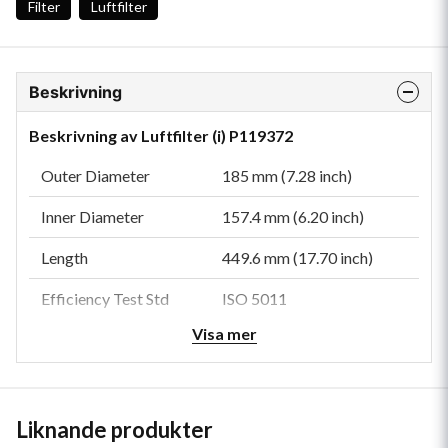
Filter
Luftfilter
Beskrivning
Beskrivning av Luftfilter (i) P119372
Outer Diameter
185 mm (7.28 inch)
Inner Diameter
157.4 mm (6.20 inch)
Length
449.6 mm (17.70 inch)
Efficiency Test Std
ISO 5011
Visa mer
Family
FHG
Type
Safety
Style
Round
Liknande produkter