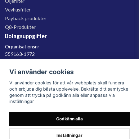
Oljefilter
Vevhusfilter
Payback produkter
Q8-Produkter
Bolagsuppgifter
Organisationsnr:
559163-1972
Momsregnr:
SE559163197201
Vi använder cookies
Godkänd för F-skatt
Vi använder cookies för att vår webbplats skall fungera
060-566 800
och erbjuda dig bästa upplevelse. Bekräfta ditt samtycke
genom att trycka på godkänn alla eller anpassa via
info@filter.se
inställningar
Godkänn alla
Filter.se Sverige AB, Gärdevägen 6, 856 50 Sundsvall, Organisationsnummer:
559163-1972
© 2023 Filter.se, All rights reserved.
Inställningar