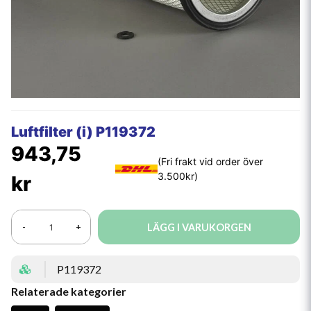
Luftfilter (i) P119372
943,75
kr
LÄGG I VARUKORGEN
-
+
P119372
Relaterade kategorier