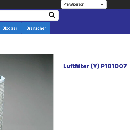
Bloggar
Branscher
r
r
Luftfilter (Y) P181007