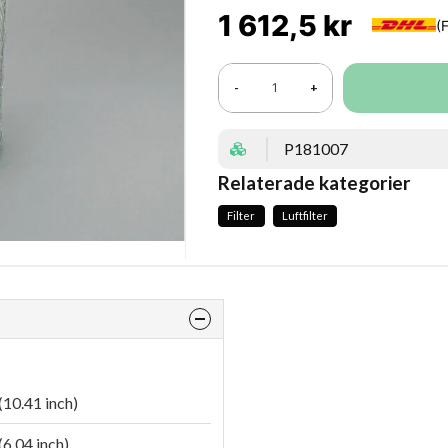
1 612,5 kr
-
+
P181007
Relaterade kategorier
Filter
Luftfilter
10.41 inch)
6.04 inch)