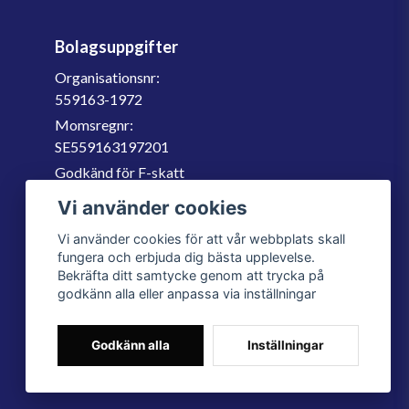
Bolagsuppgifter
Organisationsnr:
559163-1972
Momsregnr:
SE559163197201
Godkänd för F-skatt
060-566 800
Vi använder cookies
info@filter.se
Vi använder cookies för att vår webbplats skall
fungera och erbjuda dig bästa upplevelse.
Bekräfta ditt samtycke genom att trycka på
godkänn alla eller anpassa via inställningar
Godkänn alla
Inställningar