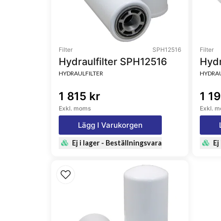
Filter
SPH12516
Filter
Hydraulfilter SPH12516
Hydr
HYDRAULFILTER
HYDRAU
1 815 kr
1 19
Exkl. moms
Exkl. 
Lägg I Varukorgen
Ej i lager - Beställningsvara
Ej