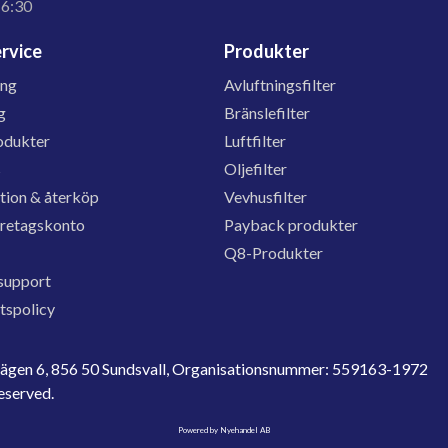
16:30
rvice
Produkter
ing
Avluftningsfilter
g
Bränslefilter
odukter
Luftfilter
s
Oljefilter
tion & återköp
Vevhusfilter
öretagskonto
Payback produkter
Q8-Produkter
support
etspolicy
evägen 6, 856 50 Sundsvall, Organisationsnummer: 559163-1972
reserved.
Powered by Nyehandel AB