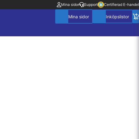
Mina sidor
Support
Certifierad E-handel
Mitt konto
Villkor
Policy