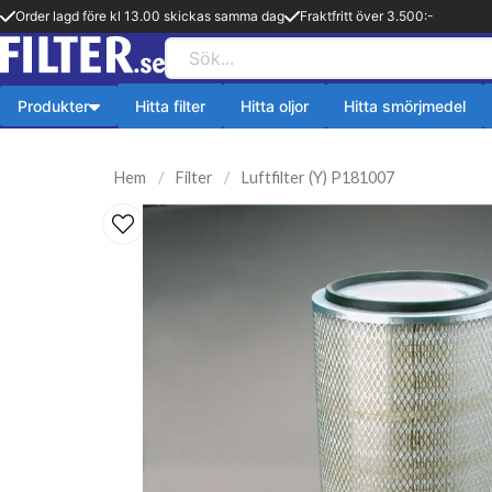
Order lagd före kl 13.00 skickas samma dag
Fraktfritt över 3.500:-
Produkter
Hitta filter
Hitta oljor
Hitta smörjmedel
Payback produkter
HiFLO Filte
Hem
Filter
Luftfilter (Y) P181007
ningsfilter
Aerosol
HiFlo Oljefilte
lfilter
Fetter
 filter
Kylsystem
issionsfilter
Oljetillsats
efilter
Bränlsetillsats
ter
Rengöring
ter
Payback 2 taktsolja
filter
Övriga produkter
ter
Q8-Produkter
pion
Motorolja lätta fordon
lja
Övriga