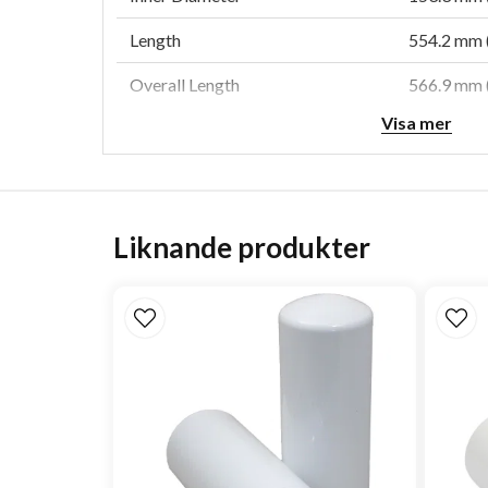
Length
554.2 mm (
Overall Length
566.9 mm (
Visa mer
Efficiency
99.9
Efficiency Test Std
ISO 5011
Type
Primary
Liknande produkter
Style
Round
Media Type
Cellulose