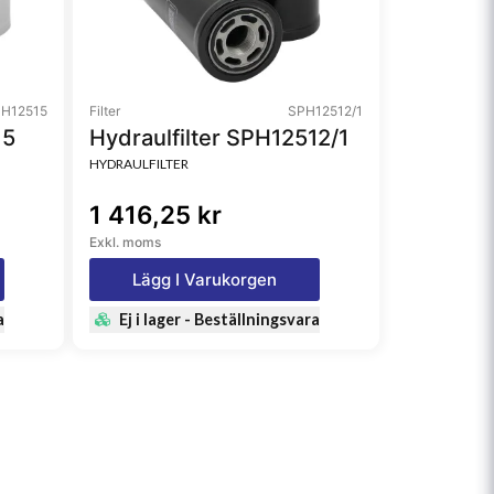
H12515
Filter
SPH12512/1
15
Hydraulfilter SPH12512/1
HYDRAULFILTER
1 416,25 kr
Exkl. moms
Lägg I Varukorgen
a
Ej i lager - Beställningsvara