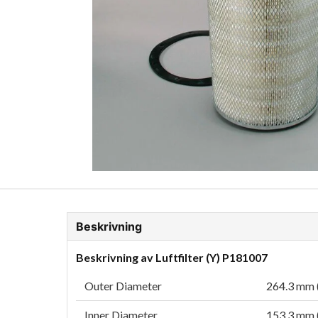
ion Glykol
Fordonskem
Motorolja tunga fordon
Beskrivning
Beskrivning av Luftfilter (Y) P181007
Outer Diameter
264.3 mm (
Inner Diameter
153.3 mm (