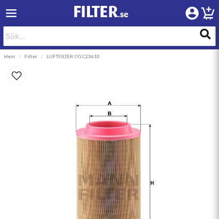
Hem
Filter
LUFTFILTER (Y) C23610