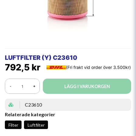
LUFTFILTER (Y) C23610
792,5 kr
LÄGG I VARUKORGEN
-
+
C23610
Relaterade kategorier
Filter
Luftfilter