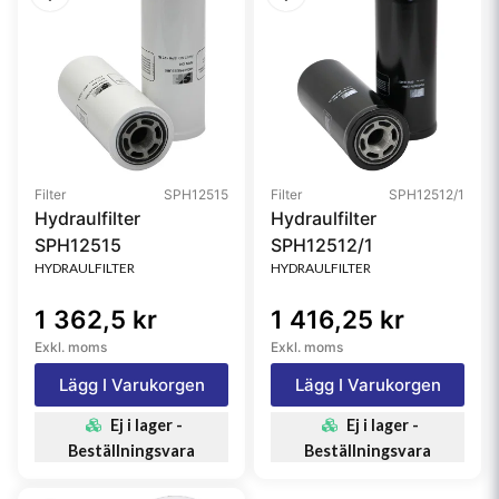
Filter
SPH12515
Filter
SPH12512/1
Hydraulfilter
Hydraulfilter
SPH12515
SPH12512/1
HYDRAULFILTER
HYDRAULFILTER
1 362,5 kr
1 416,25 kr
Exkl. moms
Exkl. moms
Lägg I Varukorgen
Lägg I Varukorgen
Ej i lager -
Ej i lager -
Beställningsvara
Beställningsvara