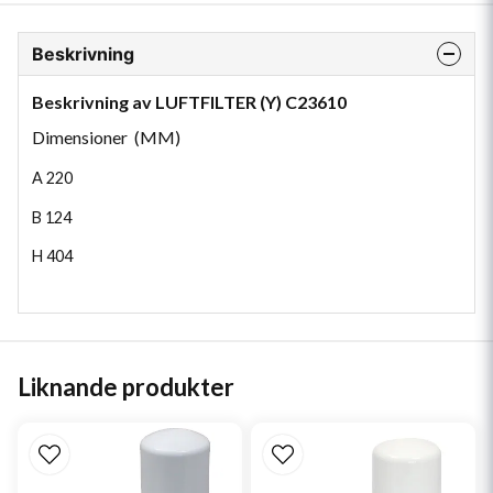
Beskrivning
Beskrivning av LUFTFILTER (Y) C23610
Dimensioner (MM)
A
220
B
124
H
404
Liknande produkter