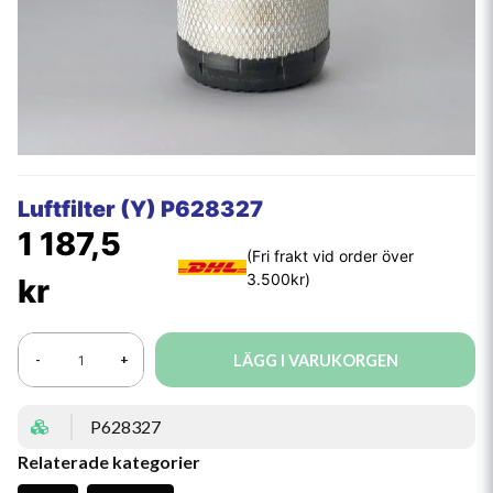
Luftfilter (Y) P628327
1 187,5
kr
LÄGG I VARUKORGEN
-
+
P628327
Relaterade kategorier