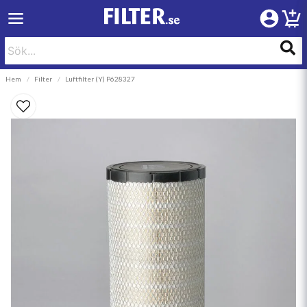
Hem
Filter
Luftfilter (Y) P628327