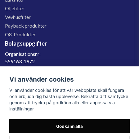
Oljefilter
Vevhusfilter
Payback produkter
Q8-Produkter
Bolagsuppgifter
Organisationsnr:
559163-1972
Momsregnr:
SE559163197201
Vi använder cookies
Godkänd för F-skatt
Vi använder cookies för att vår webbplats skall fungera
060-566 800
och erbjuda dig bästa upplevelse. Bekräfta ditt samtycke
genom att trycka på godkänn alla eller anpassa via
info@filter.se
inställningar
Godkänn alla
Filter.se Sverige AB, Gärdevägen 6, 856 50 Sundsvall, Organisationsnummer:
559163-1972