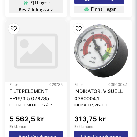
Ej i lager -
Finns i lager
Beställningsvara
Filter
028735
Filter
0390004.1
FILTERELEMENT
INDIKATOR, VISUELL
FF16/3,5 028735
0390004.1
FILTERELEMENT FF16/3,5
INDIKATOR, VISUELL
5 562,5 kr
313,75 kr
Exkl. moms
Exkl. moms
Lägg I Varukorgen
Lägg I Varukorgen