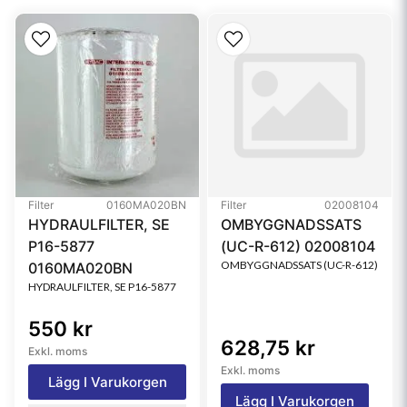
Media Type
Cellulose
Filter
0160MA020BN
Filter
02008104
HYDRAULFILTER, SE
OMBYGGNADSSATS
P16-5877
(UC-R-612) 02008104
OMBYGGNADSSATS (UC-R-612)
0160MA020BN
HYDRAULFILTER, SE P16-5877
550 kr
628,75 kr
Exkl. moms
Exkl. moms
Lägg I Varukorgen
Lägg I Varukorgen