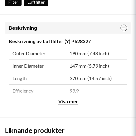
Filter
Luftfilter
Beskrivning
Beskrivning av Luftfilter (Y) P628327
Outer Diameter
190 mm (7.48 inch)
Inner Diameter
147 mm (5.79 inch)
Length
370 mm (14.57 inch)
Efficiency
99.9
Visa mer
Efficiency Test Std
ISO 5011
Type
Primary
Style
Radialseal
Liknande produkter