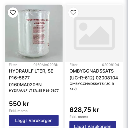
Type
Primary
Style
Round
Media Type
Cellulose
Referensfilter:
1495490M91, 1495491M91, 1030097900,
1457429065, 1475429065, P900003, 6233130,
EH6233130, 1495490M91, 1495491M91, 021824,
Filter
0160MA020BN
Filter
02008104
21824, C368401, ABU8510, 09395886, ABU8510,
HYDRAULFILTER, SE
OMBYGGNADSSATS
EH6233130, EH6233130
P16-5877
(UC-R-612) 02008104
OMBYGGNADSSATS (UC-R-
0160MA020BN
612)
HYDRAULFILTER, SE P16-5877
550 kr
628,75 kr
Exkl. moms
Exkl. moms
Lägg I Varukorgen
Lägg I Varukorgen