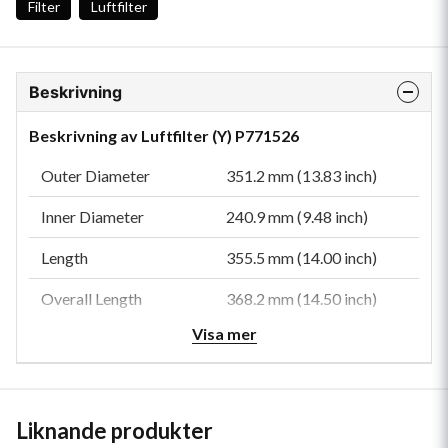
Filter
Luftfilter
Beskrivning
Beskrivning av Luftfilter (Y) P771526
Outer Diameter
351.2 mm (13.83 inch)
Inner Diameter
240.9 mm (9.48 inch)
Length
355.5 mm (14.00 inch)
Overall Length
368.2 mm (14.50 inch)
Visa mer
Bolt Hole Diameter
13.5 mm (0.53 inch)
Efficiency
99.9
Efficiency Test Std
ISO 5011
Liknande produkter