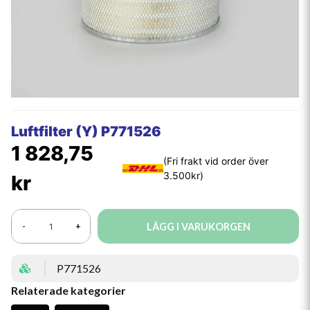
Luftfilter (Y) P771526
1 828,75
kr
LÄGG I VARUKORGEN
-
+
P771526
Relaterade kategorier