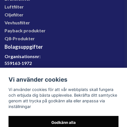
Luftfilter
Oljefilter
Vevhusfilter
Payback produkter
Q8-Produkter
Bolagsuppgifter
Organisationsnr:
559163-1972
Momsregnr:
SE559163197201
Vi använder cookies
Godkänd för F-skatt
Vi använder cookies för att vår webbplats skall fungera
060-566 800
och erbjuda dig bästa upplevelse. Bekräfta ditt samtycke
genom att trycka på godkänn alla eller anpassa via
info@filter.se
inställningar
Godkänn alla
Filter.se Sverige AB, Gärdevägen 6, 856 50 Sundsvall,