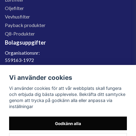
Oljefilter
Vevhusfilter
Payback produkter
Q8-Produkter
Bolagsuppgifter
Organisationsnr:
559163-1972
Momsregnr:
SE559163197201
Vi använder cookies
Godkänd för F-skatt
Vi använder cookies för att vår webbplats skall fungera
060-566 800
och erbjuda dig bästa upplevelse. Bekräfta ditt samtycke
genom att trycka på godkänn alla eller anpassa via
info@filter.se
inställningar
Godkänn alla
Filter.se Sverige AB, Gärdevägen 6, 856 50 Sundsvall, Organisationsnummer:
559163-1972