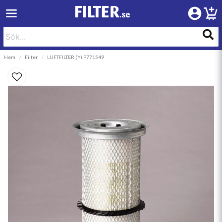
Hem
Filter
LUFTFILTER (Y) P771549