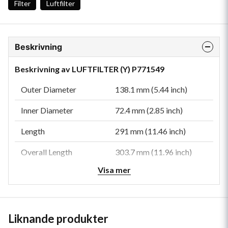
Filter
Luftfilter
Beskrivning
Beskrivning av LUFTFILTER (Y) P771549
Outer Diameter
138.1 mm (5.44 inch)
Inner Diameter
72.4 mm (2.85 inch)
Length
291 mm (11.46 inch)
Overall Length
303.7 mm (11.96 inch)
Visa mer
Bolt Hole Diameter
15 mm (0.59 inch)
Efficiency
99.9
Efficiency Test Std
ISO 5011
Liknande produkter