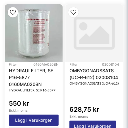
Type
Primary
Style
Round
Media Type
Cellulose
Filter
0160MA020BN
Filter
02008104
HYDRAULFILTER, SE
OMBYGGNADSSATS
P16-5877
(UC-R-612) 02008104
OMBYGGNADSSATS (UC-R-612)
0160MA020BN
HYDRAULFILTER, SE P16-5877
550 kr
628,75 kr
Exkl. moms
Exkl. moms
Lägg I Varukorgen
Lägg I Varukorgen