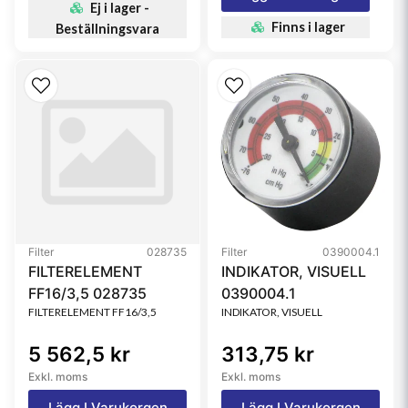
Ej i lager -
Finns i lager
Beställningsvara
Filter
028735
Filter
0390004.1
FILTERELEMENT
INDIKATOR, VISUELL
FF16/3,5 028735
0390004.1
FILTERELEMENT FF16/3,5
INDIKATOR, VISUELL
5 562,5 kr
313,75 kr
Exkl. moms
Exkl. moms
Lägg I Varukorgen
Lägg I Varukorgen