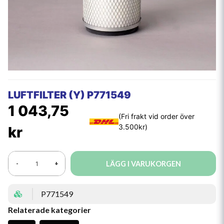
LUFTFILTER (Y) P771549
1 043,75
kr
LÄGG I VARUKORGEN
-
+
P771549
Relaterade kategorier