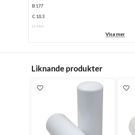
B
177
C
10.3
H
580
Visa mer
Liknande produkter