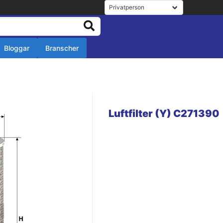
Bloggar
Branscher
r
r
Luftfilter (Y) C271390