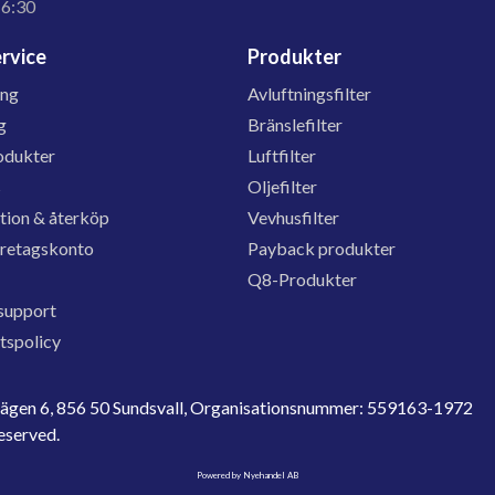
16:30
rvice
Produkter
ing
Avluftningsfilter
g
Bränslefilter
odukter
Luftfilter
s
Oljefilter
tion & återköp
Vevhusfilter
öretagskonto
Payback produkter
Q8-Produkter
support
etspolicy
evägen 6, 856 50 Sundsvall, Organisationsnummer: 559163-1972
reserved.
Powered by Nyehandel AB