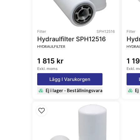
Filter
SPH12516
Filter
Hydraulfilter SPH12516
Hydr
HYDRAULFILTER
HYDRAU
1 815 kr
1 19
Exkl. moms
Exkl. 
Lägg I Varukorgen
Ej i lager - Beställningsvara
Ej