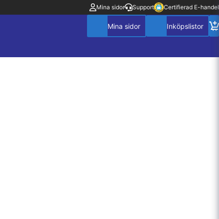
Mina sidor
Support
Certifierad E-handel
Mitt konto
Villkor
Policy