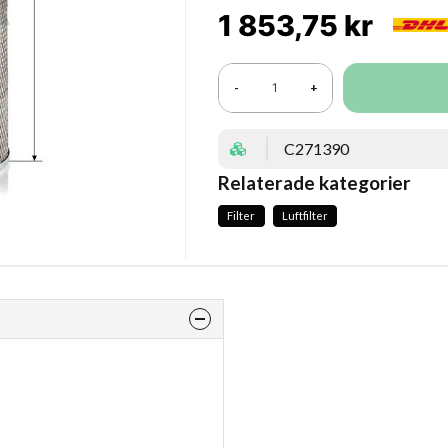
1 853,75 kr
-
+
C271390
Relaterade kategorier
Filter
Luftfilter