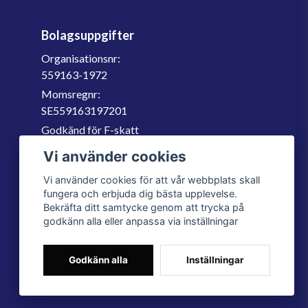
Bolagsuppgifter
Organisationsnr:
559163-1972
Momsregnr:
SE559163197201
Godkänd för F-skatt
060-566 800
Vi använder cookies
info@filter.se
Vi använder cookies för att vår webbplats skall
fungera och erbjuda dig bästa upplevelse.
Bekräfta ditt samtycke genom att trycka på
godkänn alla eller anpassa via inställningar
Godkänn alla
Inställningar