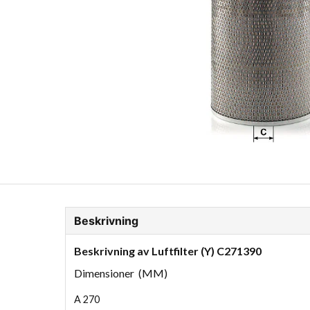
ion Glykol
Fordonskem
Motorolja tunga fordon
Beskrivning
Beskrivning av Luftfilter (Y) C271390
Dimensioner (MM)
A
270