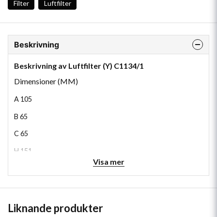
Filter
Luftfilter
Beskrivning
Beskrivning av Luftfilter (Y) C1134/1
Dimensioner (MM)
A
105
B
65
C
65
H
151
Visa mer
Liknande produkter