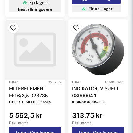
Ej i lager -
Finns i lager
Beställningsvara
Filter
028735
Filter
0390004.1
FILTERELEMENT
INDIKATOR, VISUELL
FF16/3,5 028735
0390004.1
FILTERELEMENT FF16/3,5
INDIKATOR, VISUELL
5 562,5 kr
313,75 kr
Exkl. moms
Exkl. moms
Lägg I Varukorgen
Lägg I Varukorgen