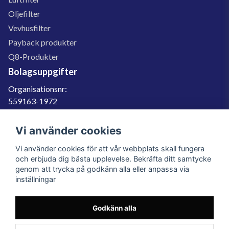
Oljefilter
Vevhusfilter
Payback produkter
Q8-Produkter
Bolagsuppgifter
Organisationsnr:
559163-1972
Momsregnr:
SE559163197201
Vi använder cookies
Godkänd för F-skatt
Vi använder cookies för att vår webbplats skall fungera
060-566 800
och erbjuda dig bästa upplevelse. Bekräfta ditt samtycke
genom att trycka på godkänn alla eller anpassa via
info@filter.se
inställningar
Godkänn alla
Filter.se Sverige AB, Gärdevägen 6, 856 50 Sundsvall, Organisationsnummer:
559163-1972