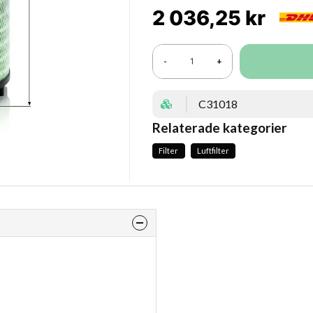
2 036,25 kr
-
+
C31018
Relaterade kategorier
Filter
Luftfilter