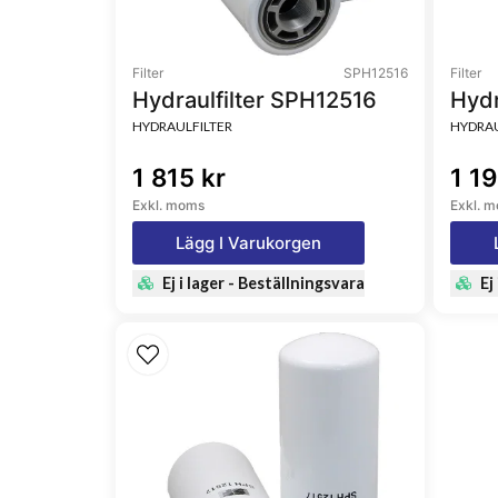
Filter
SPH12516
Filter
Hydraulfilter SPH12516
Hydr
HYDRAULFILTER
HYDRAU
1 815 kr
1 19
Exkl. moms
Exkl. 
Lägg I Varukorgen
Ej i lager - Beställningsvara
Ej