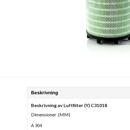
ion Glykol
Fordonskem
Motorolja tunga fordon
Beskrivning
Beskrivning av Luftfilter (Y) C31018
Dimensioner (MM)
A
304