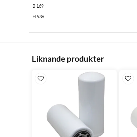
B
169
H
536
Liknande produkter