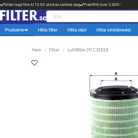
Order lagd före kl 13.00 skickas samma dag
Fraktfritt över 3.500:-
Produkter
Hitta filter
Hitta oljor
Hitta smörjmedel
Payback produkter
HiFLO Filte
Hem
Filter
Luftfilter (Y) C31018
ningsfilter
Aerosol
HiFlo Oljefilte
lfilter
Fetter
 filter
Kylsystem
issionsfilter
Oljetillsats
efilter
Bränlsetillsats
ter
Rengöring
ter
Payback 2 taktsolja
filter
Övriga produkter
ter
Q8-Produkter
pion
Motorolja lätta fordon
lja
Övriga