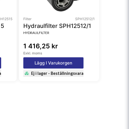
H12515
Filter
SPH12512/1
15
Hydraulfilter SPH12512/1
HYDRAULFILTER
1 416,25 kr
Exkl. moms
Lägg I Varukorgen
a
Ej i lager - Beställningsvara