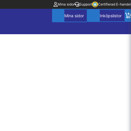
Mina sidor
Support
Certifierad E-handel
Mitt konto
Villkor
Policy