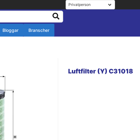
Bloggar
Branscher
r
r
Luftfilter (Y) C31018