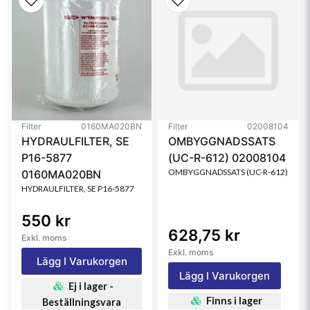
Filter
0160MA020BN
Filter
02008104
HYDRAULFILTER, SE
OMBYGGNADSSATS
P16-5877
(UC-R-612) 02008104
OMBYGGNADSSATS (UC-R-612)
0160MA020BN
HYDRAULFILTER, SE P16-5877
550 kr
628,75 kr
Exkl. moms
Exkl. moms
Lägg I Varukorgen
Lägg I Varukorgen
Ej i lager -
Finns i lager
Beställningsvara