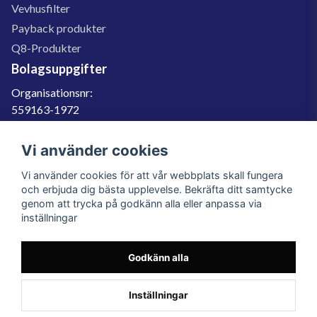
Vevhusfilter
Payback produkter
Q8-Produkter
Bolagsuppgifter
Organisationsnr:
559163-1972
Momsregnr:
SE559163197201
Vi använder cookies
Godkänd för F-skatt
Vi använder cookies för att vår webbplats skall fungera
060-566 800
och erbjuda dig bästa upplevelse. Bekräfta ditt samtycke
genom att trycka på godkänn alla eller anpassa via
info@filter.se
inställningar
Godkänn alla
Filter.se Sverige AB, Gärdevägen 6, 856 50 Sundsvall, Organisationsnummer:
559163-1972
© 2023 Filter.se, All rights reserved.
Inställningar