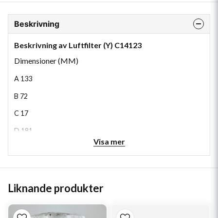
Beskrivning
Beskrivning av Luftfilter (Y) C14123
Dimensioner (MM)
A
133
B
72
C
17
D
181
Visa mer
E
161
H
214
Liknande produkter