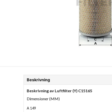
ion Glykol
Fordonskem
Motorolja tunga fordon
Beskrivning
Beskrivning av Luftfilter (Y) C15165
Dimensioner (MM)
A
149