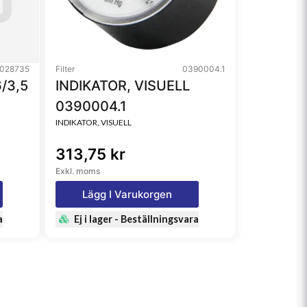
028735
Filter
0390004.1
/3,5
INDIKATOR, VISUELL
0390004.1
INDIKATOR, VISUELL
313,75 kr
Exkl. moms
Lägg I Varukorgen
a
Ej i lager - Beställningsvara