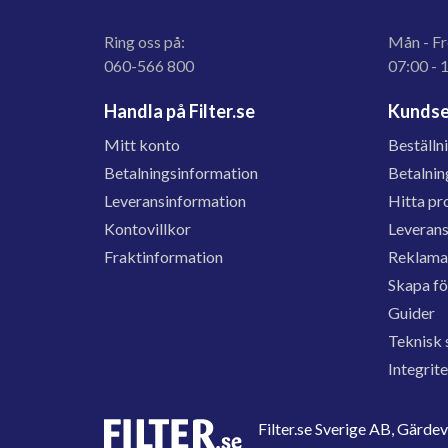
Ring oss på:
Mån - Fr
060-566 800
07:00 - 
Handla på Filter.se
Kundse
Mitt konto
Beställn
Betalningsinformation
Betalnin
Leveransinformation
Hitta pr
Kontovillkor
Leveran
Fraktinformation
Reklama
Skapa f
Guider
Teknisk 
Integrit
Filter.se Sverige AB, Gärd