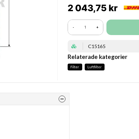
2 043,75 kr
-
+
C15165
Relaterade kategorier
Filter
Luftfilter