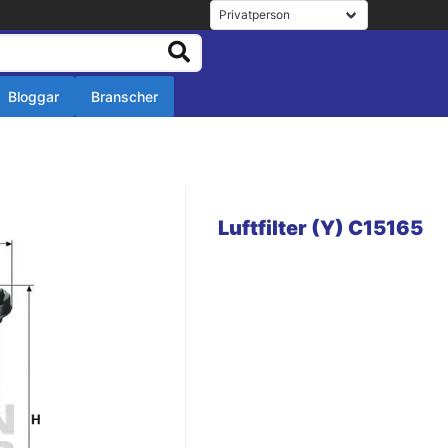
Bloggar
Branscher
r
r
Luftfilter (Y) C15165