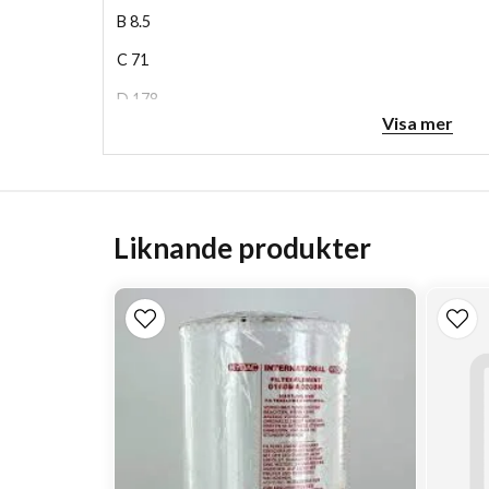
B
8.5
C
71
D
178
Visa mer
H
337
Liknande produkter