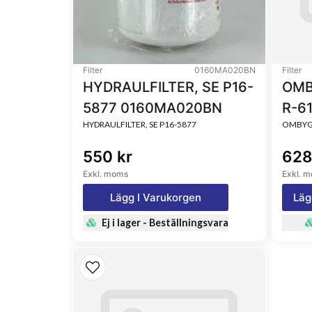
Filter
0160MA020BN
Filter
HYDRAULFILTER, SE P16-
OMB
5877 0160MA020BN
R-6
HYDRAULFILTER, SE P16-5877
OMBYGG
550 kr
628
Exkl. moms
Exkl. 
Lägg I Varukorgen
Läg
Ej i lager - Beställningsvara