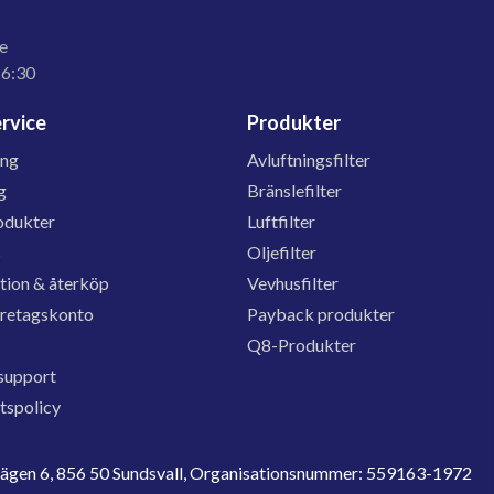
e
16:30
rvice
Produkter
ing
Avluftningsfilter
g
Bränslefilter
odukter
Luftfilter
s
Oljefilter
tion & återköp
Vevhusfilter
öretagskonto
Payback produkter
Q8-Produkter
support
etspolicy
evägen 6, 856 50 Sundsvall, Organisationsnummer: 559163-1972