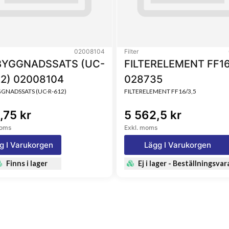
02008104
Filter
YGGNADSSATS (UC-
FILTERELEMENT FF16
12) 02008104
028735
NADSSATS (UC-R-612)
FILTERELEMENT FF16/3,5
,75 kr
5 562,5 kr
moms
Exkl. moms
g I Varukorgen
Lägg I Varukorgen
Finns i lager
Ej i lager - Beställningsvar