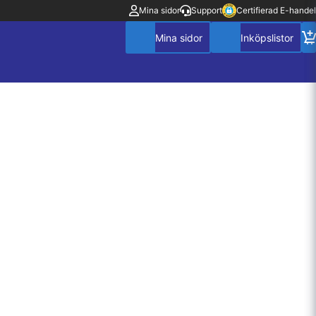
Mina sidor
Support
Certifierad E-handel
Mitt konto
Villkor
Policy