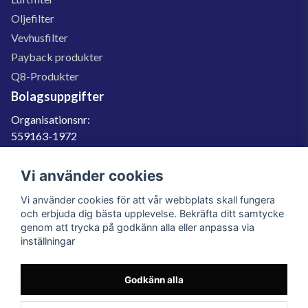
Oljefilter
Vevhusfilter
Payback produkter
Q8-Produkter
Bolagsuppgifter
Organisationsnr:
559163-1972
Momsregnr:
SE559163197201
Vi använder cookies
Godkänd för F-skatt
Vi använder cookies för att vår webbplats skall fungera
060-566 800
och erbjuda dig bästa upplevelse. Bekräfta ditt samtycke
genom att trycka på godkänn alla eller anpassa via
info@filter.se
inställningar
Godkänn alla
Filter.se Sverige AB, Gärdevägen 6, 856 50 Sundsvall, Organisationsnummer:
559163-1972