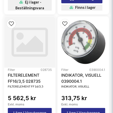
Ej i lager -
Finns i lager
Beställningsvara
Filter
028735
Filter
0390004.1
FILTERELEMENT
INDIKATOR, VISUELL
FF16/3,5 028735
0390004.1
FILTERELEMENT FF16/3,5
INDIKATOR, VISUELL
5 562,5 kr
313,75 kr
Exkl. moms
Exkl. moms
Lägg I Varukorgen
Lägg I Varukorgen