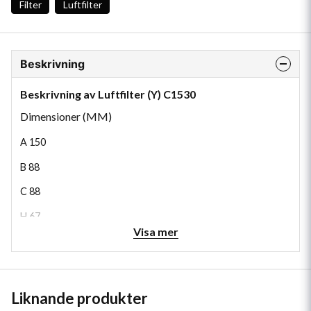
Filter
Luftfilter
Beskrivning
Beskrivning av Luftfilter (Y) C1530
Dimensioner (MM)
A
150
B
88
C
88
H
67
Visa mer
Liknande produkter